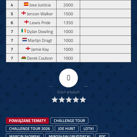
4
Jose Justicia
2000
5
Jenson Walker
1500
6
Lewis Pride
1350
7
Dylan Dowling
1000
7
Martijn Dragt
1000
7
Jamie Kay
1000
7
Derek Coulson
1000
0
Oceń artykuł!
POWIĄZANE TEMATY
CHALLENGE TOUR
CHALLENGE TOUR 2026
JOE HUNT
LOTKI
MARCIN SŁOMSKI
MIROSŁAW GRUDZIECKI
PDC