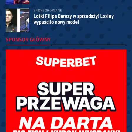
SPONSOROWANE
Lotki Filipa Berezy w sprzedaży! Loxley
wypuściło nowy model
SPONSOR GŁÓWNY