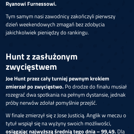
Ryanowi Furnessowi.
Tym samym nasi zawodnicy zakończyli pierwszy
dzień weekendowych zmagań bez zdobycia
jakichkolwiek pieniędzy do rankingu.
Hunt z zasłużonym
zwycięstwem
Joe Hunt przez cały turniej pewnym krokiem
zmierzał po zwycięstwo.
Po drodze do finału musiał
rozegrać dwa spotkania na pełnym dystansie, jednak
próby nerwów zdołał pomyślnie przejść.
W finale zmierzył się z Jose Justicią. Anglik w meczu o
tytuł wspiął się na wyżyny swoich możliwości,
osiągając najwyższą średnią tego dnia – 99,49.
Dla