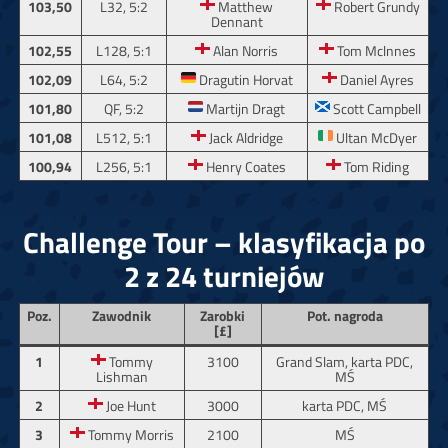
103,50
L32, 5:2
Matthew
Robert Grundy
Dennant
102,55
L128, 5:1
Alan Norris
Tom Mclnnes
102,09
L64, 5:2
Dragutin Horvat
Daniel Ayres
101,80
QF, 5:2
Martijn Dragt
Scott Campbell
101,08
L512, 5:1
Jack Aldridge
Ultan McDyer
100,94
L256, 5:1
Henry Coates
Tom Riding
Challenge Tour – klasyfikacja po
2 z 24 turniejów
Poz.
Zawodnik
Zarobki
Pot. nagroda
[£]
1
Tommy
3100
Grand Slam, karta PDC,
Lishman
MŚ
2
Joe Hunt
3000
karta PDC, MŚ
3
Tommy Morris
2100
MŚ