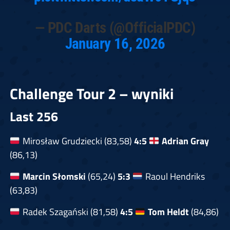
— PDC Darts (@OfficialPDC)
January 16, 2026
Challenge Tour 2 – wyniki
Last 256
Mirosław Grudziecki (83,58)
4:5
Adrian Gray
(86,13)
Marcin Słomski
(65,24)
5:3
Raoul Hendriks
(63,83)
Radek Szagański (81,58)
4:5
Tom Heldt
(84,86)