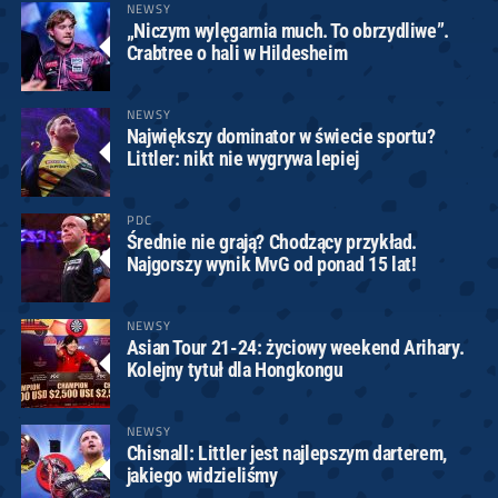
NEWSY
„Niczym wylęgarnia much. To obrzydliwe”.
Crabtree o hali w Hildesheim
NEWSY
Największy dominator w świecie sportu?
Littler: nikt nie wygrywa lepiej
PDC
Średnie nie grają? Chodzący przykład.
Najgorszy wynik MvG od ponad 15 lat!
NEWSY
Asian Tour 21-24: życiowy weekend Arihary.
Kolejny tytuł dla Hongkongu
NEWSY
Chisnall: Littler jest najlepszym darterem,
jakiego widzieliśmy