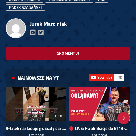
RADEK SZAGAŃSKI
Jurek Marciniak
SKOMENTUJ
NAJNOWSZE NA YT
01:08
00:00
9-latek naśladuje gwiazdy darta!
LIVE: Kwalifikacje do ET13-14 dla Europy Wschodniej
Sk
8/7/2026
8/6/2026