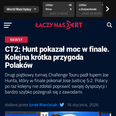
Littler
18
Littler
17
Pr
>
Price
9
v.Duijvenbode
5
va
26.07, 21:05 (F)
25.07, 22:35 (SF)
NEWSY
CT2: Hunt pokazał moc w finale.
Kolejna krótka przygoda
Polaków
Drugi piątkowy turniej Challenge Touru padł łupem Joe
Hunta, który w finale pokonał Jose Justicię 5:2. Polacy
po raz kolejny nie zdołali poprawić swojej dyspozycji i
bardzo szybko pożegnali się z zawodami.
dodane przez
Jurek Marciniak
16 stycznia, 2026