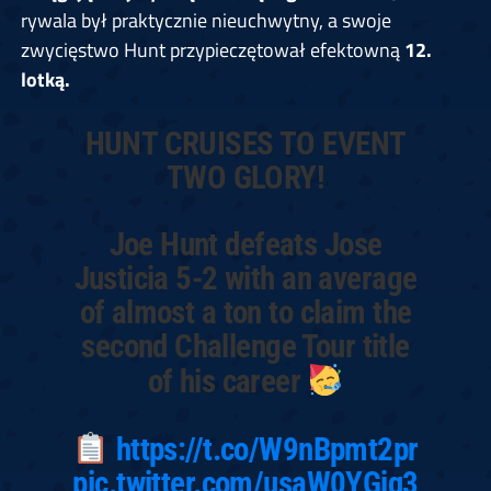
rywala był praktycznie nieuchwytny, a swoje
zwycięstwo Hunt przypieczętował efektowną
12.
lotką.
HUNT CRUISES TO EVENT
TWO GLORY!
Joe Hunt defeats Jose
Justicia 5-2 with an average
of almost a ton to claim the
second Challenge Tour title
of his career
https://t.co/W9nBpmt2pr
pic.twitter.com/usaW0YGjq3