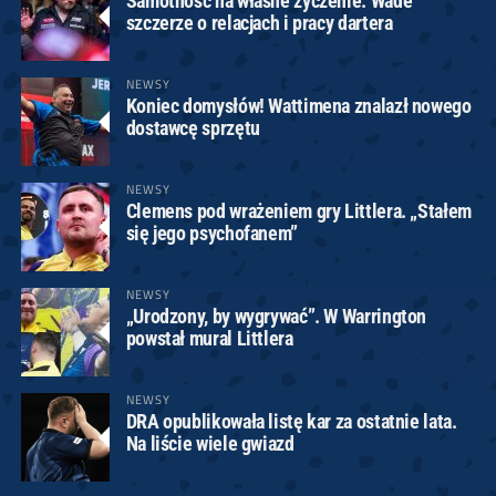
Samotność na własne życzenie. Wade
szczerze o relacjach i pracy dartera
NEWSY
Koniec domysłów! Wattimena znalazł nowego
dostawcę sprzętu
NEWSY
Clemens pod wrażeniem gry Littlera. „Stałem
się jego psychofanem”
NEWSY
„Urodzony, by wygrywać”. W Warrington
powstał mural Littlera
NEWSY
DRA opublikowała listę kar za ostatnie lata.
Na liście wiele gwiazd