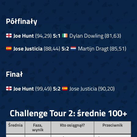
Półfinały
Joe Hunt
(94,29)
5:1
Dylan Dowling (81,63)
Jose Justicia
(88,44)
5:2
Martijn Dragt (85,51)
Finał
Joe Hunt
(99,49)
5:2
Jose Justicia (90,20)
Challenge Tour 2: średnie 100+
Średnia
Faza,
Kto osiągnął?
Przeciwnik
wynik