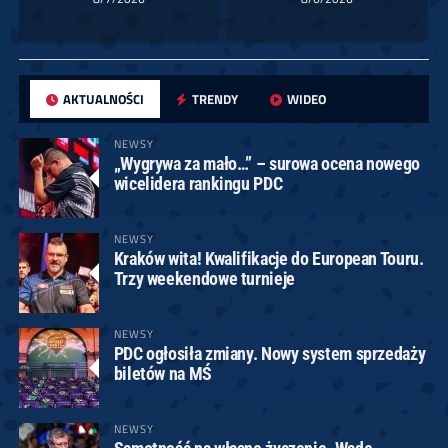
AKTUALNOŚCI
TRENDY
WIDEO
NEWSY
„Wygrywa za mało…” – surowa ocena nowego
wicelidera rankingu PDC
NEWSY
Kraków wita! Kwalifikacje do European Touru.
Trzy weekendowe turnieje
NEWSY
PDC ogłosiła zmiany. Nowy system sprzedaży
biletów na MŚ
NEWSY