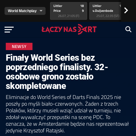
Littler
18
Littler
17
Pr
>
Price
9
v.Duijvenbode
5
va
26.07, 21:05 (F)
25.07, 22:35 (SF)
NEWSY
Finały World Series bez
poprzedniego finalisty. 32-
osobowe grono zostało
skompletowane
Eliminacje do World Series of Darts Finals 2025 nie
poszły po myśli biało-czerwonych. Żaden z trzech
Polaków, którzy musieli wziąć udział w turnieju, nie
zdołał wywalczyć przepustki na scenę PDC. To
oznacza, że w Amsterdamie będzie nas reprezentował
jedynie Krzysztof Ratajski.