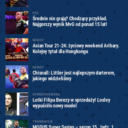
PDC
Średnie nie grają? Chodzący przykład.
Najgorszy wynik MvG od ponad 15 lat!
NEWSY
Asian Tour 21-24: życiowy weekend Arihary.
Kolejny tytuł dla Hongkongu
NEWSY
Chisnall: Littler jest najlepszym darterem,
jakiego widzieliśmy
SPONSOROWANE
Lotki Filipa Berezy w sprzedaży! Loxley
wypuściło nowy model
TRANSMISJE
MODUS Super Series – sezon 15., tydz. 1.