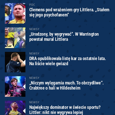
PDC
Clemens pod wrażeniem gry Littlera. „Stałem
się jego psychofanem”
NEWSY
„Urodzony, by wygrywać”. W Warrington
powstał mural Littlera
NEWSY
DRA opublikowała listę kar za ostatnie lata.
Na liście wiele gwiazd
NEWSY
„Niczym wylęgarnia much. To obrzydliwe”.
Crabtree o hali w Hildesheim
NEWSY
Największy dominator w świecie sportu?
Littler: nikt nie wygrywa lepiej