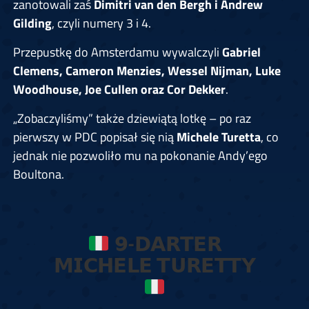
zanotowali zaś
Dimitri van den Bergh i Andrew
Gilding
, czyli numery 3 i 4.
Przepustkę do Amsterdamu wywalczyli
Gabriel
Clemens, Cameron Menzies, Wessel Nijman, Luke
Woodhouse, Joe Cullen oraz Cor Dekker
.
„Zobaczyliśmy” także dziewiątą lotkę – po raz
pierwszy w PDC popisał się nią
Michele Turetta
, co
jednak nie pozwoliło mu na pokonanie Andy’ego
Boultona.
𝟵-𝗗𝗔𝗥𝗧𝗘𝗥
𝗠𝗜𝗖𝗛𝗘𝗟𝗘 𝗧𝗨𝗥𝗘𝗧𝗧𝗬