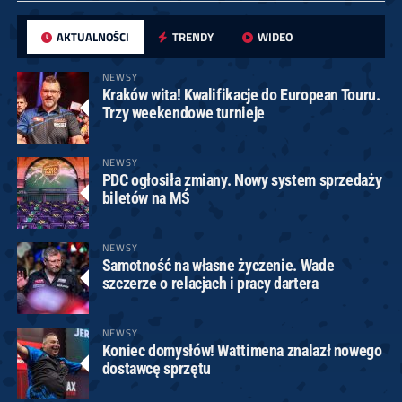
AKTUALNOŚCI
TRENDY
WIDEO
NEWSY
Kraków wita! Kwalifikacje do European Touru.
Trzy weekendowe turnieje
NEWSY
PDC ogłosiła zmiany. Nowy system sprzedaży
biletów na MŚ
NEWSY
Samotność na własne życzenie. Wade
szczerze o relacjach i pracy dartera
NEWSY
Koniec domysłów! Wattimena znalazł nowego
dostawcę sprzętu