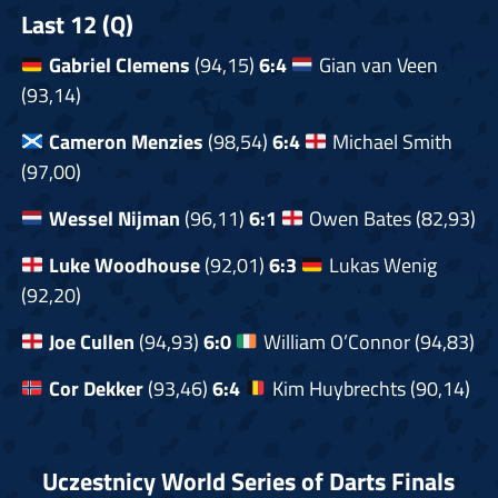
Last 12 (Q)
Gabriel Clemens
(94,15)
6:4
Gian van Veen
(93,14)
Cameron Menzies
(98,54)
6:4
Michael Smith
(97,00)
Wessel Nijman
(96,11)
6:1
Owen Bates (82,93)
Luke Woodhouse
(92,01)
6:3
Lukas Wenig
(92,20)
Joe Cullen
(94,93)
6:0
William O’Connor (94,83)
Cor Dekker
(93,46)
6:4
Kim Huybrechts (90,14)
Uczestnicy World Series of Darts Finals