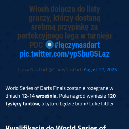
Włoch dołącza do listy
graczy, którzy dostaną
srebrną przypinkę za
perfekcyjnego lega w turnieju
PDC
#łączynasdart
pic.twitter.com/ypSbuG5Laz
— Łączy Nas Dart (@LaczyNasDart)
August 27, 2025
World Series of Darts Finals zostanie rozegrane w
dniach
12-14 września.
Pula nagród wyniesie
120
tysięcy funtów
, a tytułu będzie bronił Luke Littler.
Kwalifikacje do World Series of