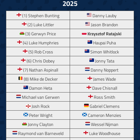
2025
(1) Stephen Bunting
Danny Lauby
(2) Luke Littler
Jason Brandon
(3) Gerwyn Price
Krzysztof Ratajski
(4) Luke Humphries
Haupai Puha
(5) Rob Cross
Simon Whitlock
(6) Chris Dobey
Jonny Tata
(7) Nathan Aspinall
Danny Noppert
(8) Mike de Decker
James Wade
Damon Heta
Dave Chisnall
Michael van Gerwen
Ross Smith
Josh Rock
Gabriel Clemens
Peter Wright
Cameron Menzies
Jonny Clayton
Wessel Nijman
Raymond van Barneveld
Luke Woodhouse