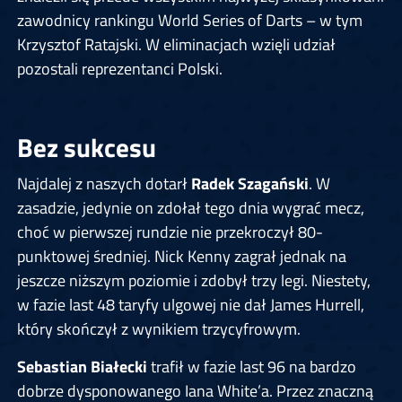
zawodnicy rankingu World Series of Darts – w tym
Krzysztof Ratajski. W eliminacjach wzięli udział
pozostali reprezentanci Polski.
Bez sukcesu
Najdalej z naszych dotarł
Radek Szagański
. W
zasadzie, jedynie on zdołał tego dnia wygrać mecz,
choć w pierwszej rundzie nie przekroczył 80-
punktowej średniej. Nick Kenny zagrał jednak na
jeszcze niższym poziomie i zdobył trzy legi. Niestety,
w fazie last 48 taryfy ulgowej nie dał James Hurrell,
który skończył z wynikiem trzycyfrowym.
Sebastian Białecki
trafił w fazie last 96 na bardzo
dobrze dysponowanego Iana White’a. Przez znaczną