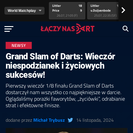
Littler
18
Littler
17
Pr
>
Price
9
v.Duijvenbode
5
va
26.07, 21:05 (F)
25.07, 22:35 (SF)
NEWSY
Grand Slam of Darts: Wieczór
niespodzianek i życiowych
sukcesów!
Pierwszy wieczór 1/8 finału Grand Slam of Darts
dostarczył nam wszystko co najpiękniejsze w darcie.
Oglądaliśmy porażki faworytów, „życiówki”, odrabianie
strat i efektowne finisze.
dodane przez
Michał Trybusz
14 listopada, 2024