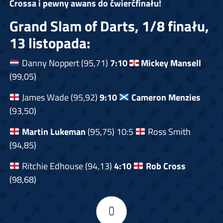
Crossa i pewny awans do ćwierćfinału!
Grand Slam of Darts, 1/8 finału,
13 listopada:
Danny Noppert (95,71)
7:10
Mickey Mansell
(99,05)
James Wade (95,92)
9:10
Cameron Menzies
(93,50)
Martin Lukeman
(95,75) 10:5
Ross Smith
(94,85)
Ritchie Edhouse (94,13)
4:10
Rob Cross
(98,68)
0