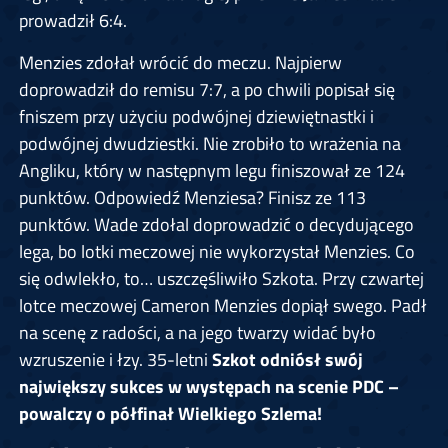
prowadził 6:4.
Menzies zdołał wrócić do meczu. Najpierw
doprowadził do remisu 7:7, a po chwili popisał się
fniszem przy użyciu podwójnej dziewiętnastki i
podwójnej dwudziestki. Nie zrobiło to wrażenia na
Angliku, który w następnym legu finiszował ze 124
punktów. Odpowiedź Menziesa? Finisz ze 113
punktów. Wade zdołal doprowadzić o decydującego
lega, bo lotki meczowej nie wykorzystał Menzies. Co
się odwlekło, to… uszczęśliwiło Szkota. Przy czwartej
lotce meczowej Cameron Menzies dopiął swego. Padł
na scenę z radości, a na jego twarzy widać było
wzruszenie i łzy. 35-letni
Szkot odniósł swój
największy sukces w występach na scenie PDC –
powalczy o półfinał Wielkiego Szlema!