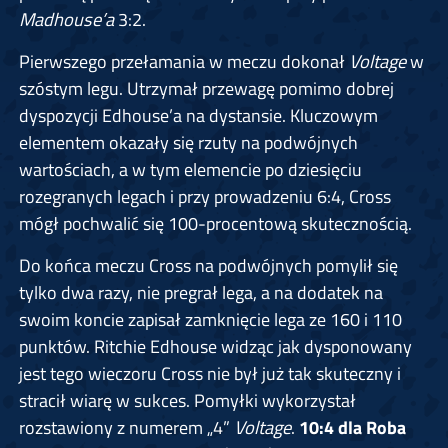
Madhouse’a
3:2.
Pierwszego przełamania w meczu dokonał
Voltage
w
szóstym legu. Utrzymał przewagę pomimo dobrej
dyspozycji Edhouse’a na dystansie. Kluczowym
elementem okazały się rzuty na podwójnych
wartościach, a w tym elemencie po dziesięciu
rozegranych legach i przy prowadzeniu 6:4, Cross
mógł pochwalić się 100-procentową skutecznością.
Do końca meczu Cross na podwójnych pomylił się
tylko dwa razy, nie pregrał lega, a na dodatek na
swoim koncie zapisał zamknięcie lega ze 160 i 110
punktów. Ritchie Edhouse widząc jak dysponowany
jest tego wieczoru Cross nie był już tak skuteczny i
stracił wiarę w sukces. Pomyłki wykorzystał
rozstawiony z numerem „4”
Voltage
.
10:4 dla Roba