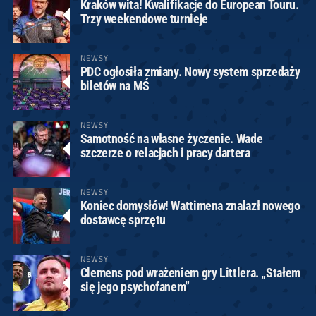
Kraków wita! Kwalifikacje do European Touru.
Trzy weekendowe turnieje
NEWSY
PDC ogłosiła zmiany. Nowy system sprzedaży
biletów na MŚ
NEWSY
Samotność na własne życzenie. Wade
szczerze o relacjach i pracy dartera
NEWSY
Koniec domysłów! Wattimena znalazł nowego
dostawcę sprzętu
NEWSY
Clemens pod wrażeniem gry Littlera. „Stałem
się jego psychofanem”