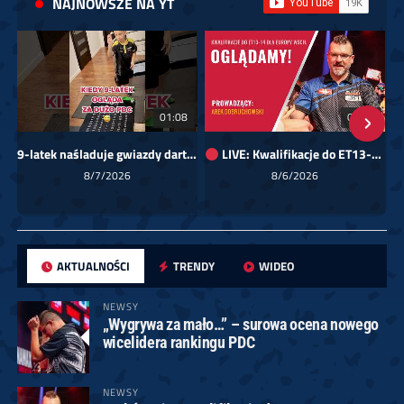
NAJNOWSZE NA YT
01:08
00:00
9-latek naśladuje gwiazdy darta!
LIVE: Kwalifikacje do ET13-14 dla Europy Wschodniej
Sk
8/7/2026
8/6/2026
AKTUALNOŚCI
TRENDY
WIDEO
NEWSY
„Wygrywa za mało…” – surowa ocena nowego
wicelidera rankingu PDC
NEWSY