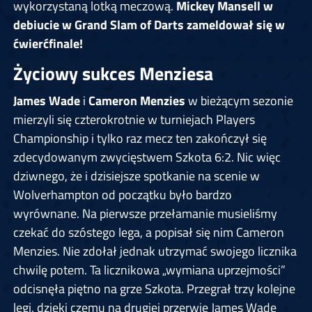
wykorzystaną lotką meczową.
Mickey Mansell w
debiucie w Grand Slam of Darts zameldował się w
ćwierćfinale!
Życiowy sukces Menziesa
James Wade
i
Cameron Menzies
w bieżącym sezonie
mierzyli się czterokrotnie w turniejach Players
Championship i tylko raz mecz ten zakończył się
zdecydowanym zwycięstwem Szkota 6:2. Nic więc
dziwnego, że i dzisiejsze spotkanie na scenie w
Wolverhampton od początku było bardzo
wyrównane. Na pierwsze przełamanie musieliśmy
czekać do szóstego lega, a popisał się nim Cameron
Menzies. Nie zdołał jednak utrzymać swojego licznika
chwilę potem. Ta licznikowa „wymiana uprzejmości”
odcisnęła piętno na grze Szkota. Przegrał trzy kolejne
legi, dzięki czemu na drugiej przerwie James Wade