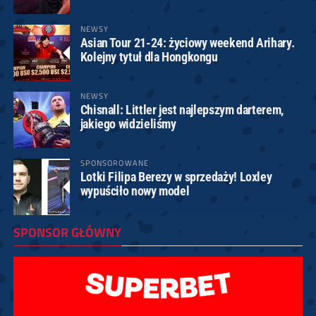
NEWSY
Asian Tour 21-24: życiowy weekend Arihary.
Kolejny tytuł dla Hongkongu
NEWSY
Chisnall: Littler jest najlepszym darterem,
jakiego widzieliśmy
SPONSOROWANE
Lotki Filipa Berezy w sprzedaży! Loxley
wypuściło nowy model
SPONSOR GŁÓWNY