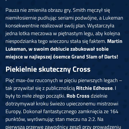
Pauza nie zmieniła obrazu gry. Smith męczył się
niemiłosiernie pudłując seriami podwójne, a Lukeman
konsekwentnie realizował swój plan. Wystarczyła
jedna lotka meczowa w piętnastym legu, aby kolejna
niespodzianka tego wieczoru stała się faktem.
Martin
Lukeman, w swoim debiucie zabukował sobie
miejsce w najlepszej ósemce Grand Slam of Darts!
Piekielnie skuteczny Cross
Pięć max-ów rzuconych w pięciu pierwszych legach –
tak przywitał się z publicznością
Ritchie Edhouse
. I
były to miłe złego początki.
Rob Cross
dzielnie
dotrzymywał kroku świeżo upieczonemu mistrzowi
Europy. Dokonał fantastycznego zamknięcia ze 164
punktów, wyrównując stan meczu na 2:2. Na
pierwszą przerwę zawodnicy zeszli przy prowadzeniu