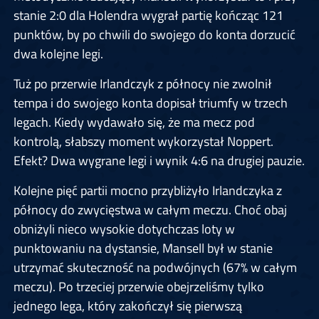
stanie 2:0 dla Holendra wygrał partię kończąc 121
punktów, by po chwili do swojego do konta dorzucić
dwa kolejne legi.
Tuż po przerwie Irlandczyk z północy nie zwolnił
tempa i do swojego konta dopisał triumfy w trzech
legach. Kiedy wydawało się, że ma mecz pod
kontrolą, słabszy moment wykorzystał Noppert.
Efekt? Dwa wygrane legi i wynik 4:6 na drugiej pauzie.
Kolejne pięć partii mocno przybliżyło Irlandczyka z
północy do zwycięstwa w całym meczu. Choć obaj
obniżyli nieco wysokie dotychczas loty w
punktowaniu na dystansie, Mansell był w stanie
utrzymać skuteczność na podwójnych (67% w całym
meczu). Po trzeciej przerwie obejrzeliśmy tylko
jednego lega, który zakończył się pierwszą