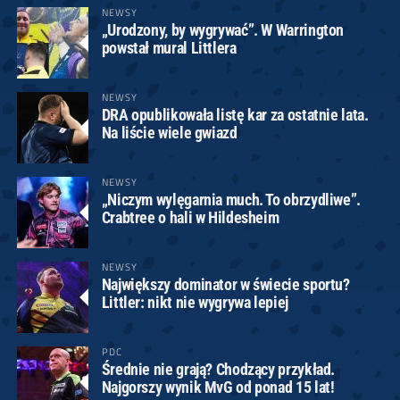
NEWSY
„Urodzony, by wygrywać”. W Warrington
powstał mural Littlera
NEWSY
DRA opublikowała listę kar za ostatnie lata.
Na liście wiele gwiazd
NEWSY
„Niczym wylęgarnia much. To obrzydliwe”.
Crabtree o hali w Hildesheim
NEWSY
Największy dominator w świecie sportu?
Littler: nikt nie wygrywa lepiej
PDC
Średnie nie grają? Chodzący przykład.
Najgorszy wynik MvG od ponad 15 lat!