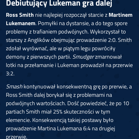
Debiutujący Lukeman gra dalej
Ross Smith
nie najlepiej rozpoczął starcie z
Martinem
Lukemanem
. Pomyłki na dystansie, a do tego spore
problemy z trafianiem podwójnych. Wykorzystał to
starszy z Anglików obejmując prowadzenie 2:0. Smith
zdołał wyrównać, ale w piątym legu powróciły
demony z pierwszych partii.
Smudger
zmarnował
lotki na przełamanie i Lukeman prowadził na przerwie
3:2.
Smash
kontynuował konsekwentną grę po prerwie, a
Ross Smith dalej borykał się z problemami na
podwójnych wartościach. Dość powiedzieć, że po 10
partiach Smith miał 25% skuteczności w tym
elemencie. Konsekwencją takiej postawy było
prowadzenie Martina Lukemana 6:4 na drugiej
przerwie.