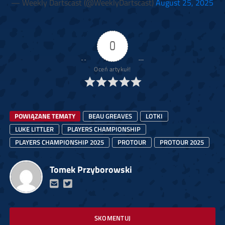
— Weekly Dartscast (@WeeklyDartscast)
August 25, 2025
0
Oceń artykuł!
POWIĄZANE TEMATY
BEAU GREAVES
LOTKI
LUKE LITTLER
PLAYERS CHAMPIONSHIP
PLAYERS CHAMPIONSHIP 2025
PROTOUR
PROTOUR 2025
Tomek Przyborowski
SKOMENTUJ