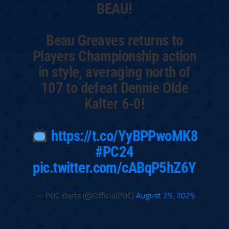
BEAU!
Beau Greaves returns to
Players Championship action
in style, averaging north of
107 to defeat Dennie Olde
Kalter 6-0!
https://t.co/YyBPPwoMK8
#PC24
pic.twitter.com/cABqP5hZ6Y
— PDC Darts (@OfficialPDC)
August 25, 2025