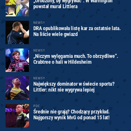
„Urodzony, by wygrywać”. W Warrington
powstał mural Littlera
NEWSY
DRA opublikowała listę kar za ostatnie lata.
Na liście wiele gwiazd
NEWSY
„Niczym wylęgarnia much. To obrzydliwe”.
Crabtree o hali w Hildesheim
NEWSY
Największy dominator w świecie sportu?
Littler: nikt nie wygrywa lepiej
PDC
Średnie nie grają? Chodzący przykład.
Najgorszy wynik MvG od ponad 15 lat!