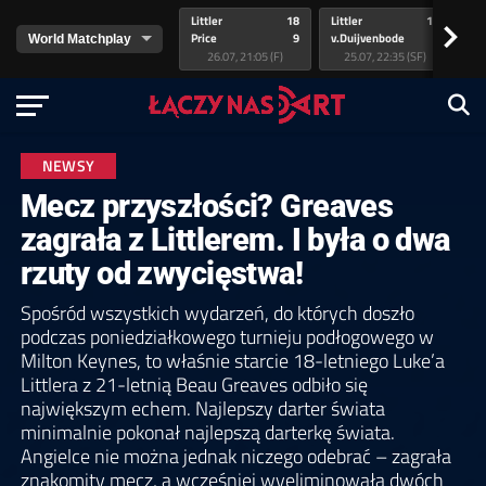
Littler
18
Littler
17
Pr
>
Price
9
v.Duijvenbode
5
va
26.07, 21:05 (F)
25.07, 22:35 (SF)
NEWSY
Mecz przyszłości? Greaves
zagrała z Littlerem. I była o dwa
rzuty od zwycięstwa!
Spośród wszystkich wydarzeń, do których doszło
podczas poniedziałkowego turnieju podłogowego w
Milton Keynes, to właśnie starcie 18-letniego Luke’a
Littlera z 21-letnią Beau Greaves odbiło się
największym echem. Najlepszy darter świata
minimalnie pokonał najlepszą darterkę świata.
Angielce nie można jednak niczego odebrać – zagrała
znakomity mecz, a wcześniej wyeliminowała dwóch