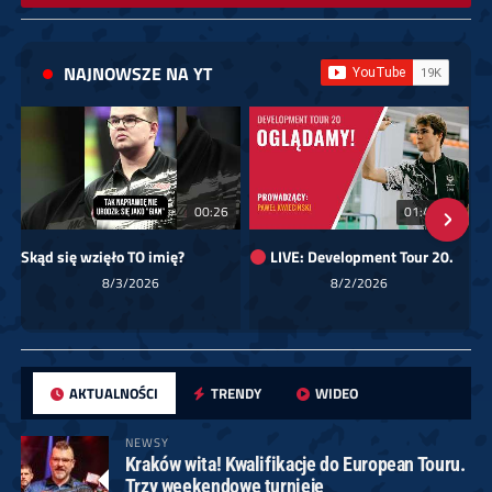
NAJNOWSZE NA YT
00:26
01:40:24
Skąd się wzięło TO imię?
LIVE: Development Tour 20.
8/3/2026
8/2/2026
AKTUALNOŚCI
TRENDY
WIDEO
NEWSY
Kraków wita! Kwalifikacje do European Touru.
Trzy weekendowe turnieje