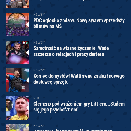
NEWSY
PDC ogłosiła zmiany. Nowy system sprzedaży
biletów na MŚ
NEWSY
Samotność na własne życzenie. Wade
szczerze o relacjach i pracy dartera
NEWSY
Koniec domysłów! Wattimena znalazł nowego
dostawcę sprzętu
PDC
Clemens pod wrażeniem gry Littlera. „Stałem
się jego psychofanem”
NEWSY