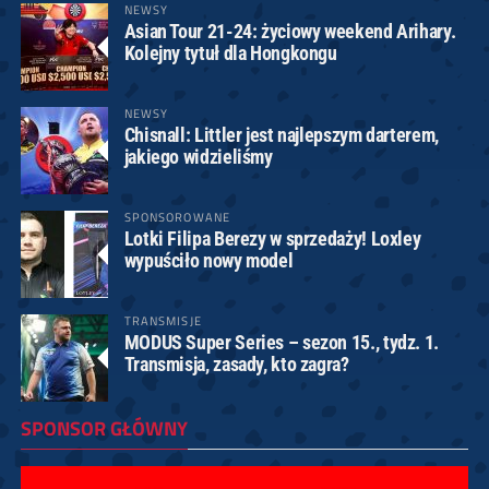
NEWSY
Asian Tour 21-24: życiowy weekend Arihary.
Kolejny tytuł dla Hongkongu
NEWSY
Chisnall: Littler jest najlepszym darterem,
jakiego widzieliśmy
SPONSOROWANE
Lotki Filipa Berezy w sprzedaży! Loxley
wypuściło nowy model
TRANSMISJE
MODUS Super Series – sezon 15., tydz. 1.
Transmisja, zasady, kto zagra?
SPONSOR GŁÓWNY