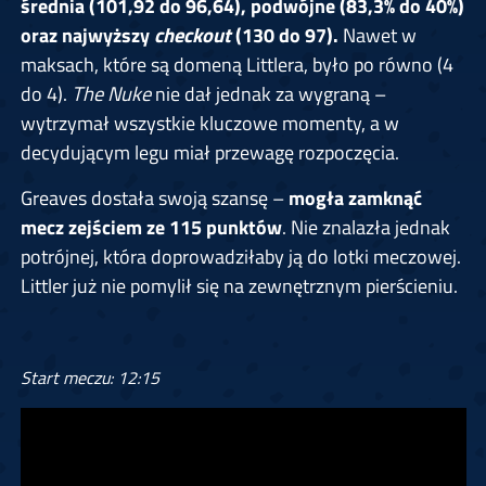
średnia (101,92 do 96,64), podwójne (83,3% do 40%)
oraz najwyższy
checkout
(130 do 97).
Nawet w
maksach, które są domeną Littlera, było po równo (4
do 4).
The Nuke
nie dał jednak za wygraną –
wytrzymał wszystkie kluczowe momenty, a w
decydującym legu miał przewagę rozpoczęcia.
Greaves dostała swoją szansę –
mogła zamknąć
mecz zejściem ze 115 punktów
. Nie znalazła jednak
potrójnej, która doprowadziłaby ją do lotki meczowej.
Littler już nie pomylił się na zewnętrznym pierścieniu.
Start meczu: 12:15