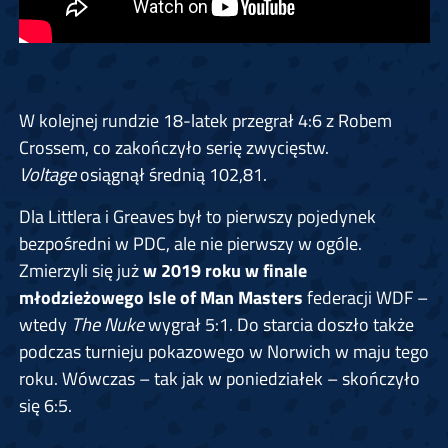
W kolejnej rundzie 18-latek przegrał 4:6 z Robem
Crossem, co zakończyło serię zwycięstw.
Voltage
osiągnął średnią 102,81.
Dla Littlera i Greaves był to pierwszy pojedynek
bezpośredni w PDC, ale nie pierwszy w ogóle.
Zmierzyli się już
w 2019 roku w finale
młodzieżowego Isle of Man Masters
federacji WDF –
wtedy
The Nuke
wygrał 5:1. Do starcia doszło także
podczas turnieju pokazowego w Norwich w maju tego
roku. Wówczas – tak jak w poniedziałek – skończyło
się 6:5.