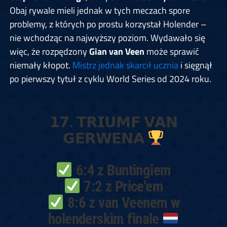
Obaj rywale mieli jednak w tych meczach spore
problemy, z których po prostu korzystał Holender –
nie wchodząc na najwyższy poziom. Wydawało się
więc, że rozpędzony
Gian van Veen
może sprawić
niemały kłopot.
Mistrz jednak skarcił ucznia
i sięgnął
po pierwszy tytuł z cyklu World Series od 2024 roku.
𝟭𝟳. 𝗧𝗥𝗜𝗨𝗠𝗙 𝗩𝗔𝗡
𝗚𝗘𝗥𝗪𝗘𝗡𝗔
6:4 z Buntingiem
7:2 z Price'em
8:6 z van Veenem w
holenderskim finale