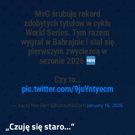
MvG śrubuje rekord
zdobytych tytułów w cyklu
World Series. Tym razem
wygrał w Bahrajnie i stał się
pierwszym zwycięzcą w
sezonie 2026
Czy to…
pic.twitter.com/9juYntyecm
— Łączy Nas Dart (@LaczyNasDart)
January 16, 2026
„Czuję się staro…”