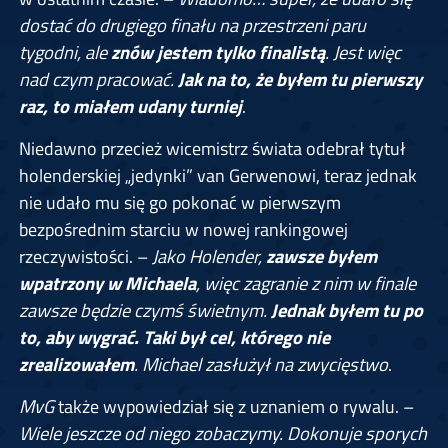
dostać do drugiego finału na przestrzeni paru
tygodni, ale
znów jestem tylko finalistą
. Jest więc
nad czym pracować.
Jak na to, że byłem tu pierwszy
raz, to miałem udany turniej
.
Niedawno przecież wicemistrz świata odebrał tytuł
holenderskiej „jedynki” van Gerwenowi, teraz jednak
nie udało mu się go pokonać w pierwszym
bezpośrednim starciu w nowej rankingowej
rzeczywistości. –
Jako Holender,
zawsze byłem
wpatrzony w Michaela
, więc zagranie z nim w finale
zawsze będzie czymś świetnym.
Jednak byłem tu po
to, aby wygrać. Taki był cel, którego nie
zrealizowałem
. Michael zasłużył na zwycięstwo
.
MvG
także wypowiedział się z uznaniem o rywalu. –
Wiele jeszcze od niego zobaczymy. Dokonuje sporych