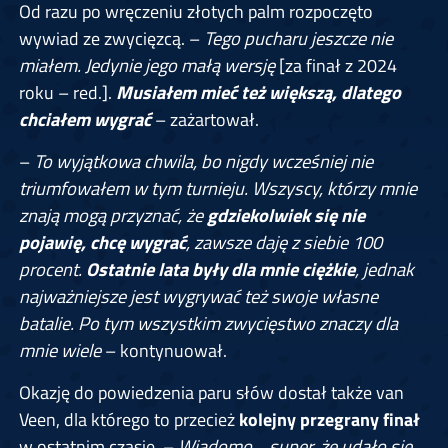
Od razu po wręczeniu złotych palm rozpoczęto
wywiad ze zwycięzcą. –
Tego pucharu jeszcze nie
miałem. Jedynie jego małą wersję
[za finał z 2024
roku – red.].
Musiałem mieć też większą, dlatego
chciałem wygrać
– zażartował.
–
To wyjątkowa chwila, bo nigdy wcześniej nie
triumfowałem w tym turnieju. Wszyscy, którzy mnie
znają mogą przyznać, że
gdziekolwiek się nie
pojawię, chcę wygrać
, zawsze daję z siebie 100
procent.
Ostatnie lata były dla mnie ciężkie
, jednak
najważniejsze jest wygrywać też swoje własne
batalie. Po tym wszystkim zwycięstwo znaczy dla
mnie wiele
– kontynuował.
Okazję do powiedzenia paru słów dostał także van
Veen, dla którego to przecież
kolejny przegrany finał
w ostatnim czasie. –
Wiadomo… super, że udało się