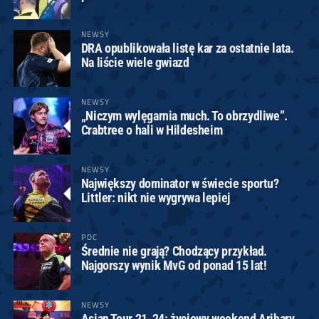
NEWSY
DRA opublikowała listę kar za ostatnie lata.
Na liście wiele gwiazd
NEWSY
„Niczym wylęgarnia much. To obrzydliwe”.
Crabtree o hali w Hildesheim
NEWSY
Największy dominator w świecie sportu?
Littler: nikt nie wygrywa lepiej
PDC
Średnie nie grają? Chodzący przykład.
Najgorszy wynik MvG od ponad 15 lat!
NEWSY
Asian Tour 21-24: życiowy weekend Arihary.