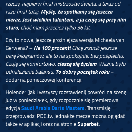
rzeczy, najpierw finał mistrzostw świata, a teraz od
razu finał tutaj.
Myślę, że spotkamy się jeszcze
nieraz. Jest wielkim talentem, a ja czuję się przy nim
staro,
choć mam przecież tylko 36 lat
.
Czy to nowa, jeszcze groźniejsza wersja Michaela van
Gerwena? –
Na 100 procent!
Chcę zrzucić jeszcze
parę kilogramów, ale to na spokojnie, bez pośpiechu.
Czuję się komfortowo,
cieszę się życiem
. Ważne było
odnalezienie balansu.
To dobry początek roku
–
dodał na pomeczowej konferencji.
Holender (jak i wszyscy rozstawieni) powróci na scenę
już w poniedziałek, gdy rozpocznie się premierowa
edycja
Saudi Arabia Darts Masters
. Transmisję
przeprowadzi PDC.tv. Jednakże mecze można oglądać
także w aplikacji oraz na stronie
Superbet
.