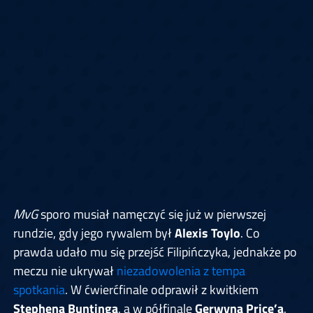
MvG
sporo musiał namęczyć się już w pierwszej
rundzie, gdy jego rywalem był
Alexis Toylo
. Co
prawda udało mu się przejść Filipińczyka, jednakże po
meczu nie ukrywał
niezadowolenia z tempa
spotkania
. W ćwierćfinale odprawił z kwitkiem
Stephena Buntinga
, a w półfinale
Gerwyna Price’a
.