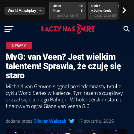
Littler
18
Littler
17
Pr
>
Price
9
v.Duijvenbode
5
va
26.07, 21:05 (F)
25.07, 22:35 (SF)
NEWSY
MvG: van Veen? Jest wielkim
talentem! Sprawia, że czuję się
staro
Michael van Gerwen sięgnął po siedemnasty tytuł z
cyklu World Series w karierze. Tym razem szczęśliwy
okazał się dla niego Bahrajn. W holenderskim starciu
finałowym ograł Giana van Veena 8:6.
dodane przez
Oliwier Walczak
17 stycznia, 2026