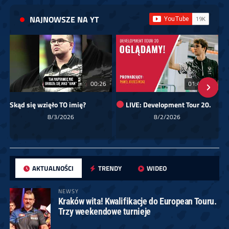
NAJNOWSZE NA YT
00:26
01:40:24
Skąd się wzięło TO imię?
LIVE: Development Tour 20.
8/3/2026
8/2/2026
AKTUALNOŚCI
TRENDY
WIDEO
NEWSY
Kraków wita! Kwalifikacje do European Touru.
Trzy weekendowe turnieje