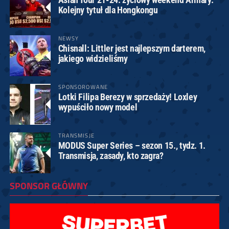
Kolejny tytuł dla Hongkongu
NEWSY
Chisnall: Littler jest najlepszym darterem,
jakiego widzieliśmy
SPONSOROWANE
Lotki Filipa Berezy w sprzedaży! Loxley
wypuściło nowy model
TRANSMISJE
MODUS Super Series – sezon 15., tydz. 1.
Transmisja, zasady, kto zagra?
SPONSOR GŁÓWNY