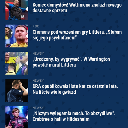
Koniec domysłów! Wattimena znalazł nowego
dostawcę sprzętu
PDC
Clemens pod wrażeniem gry Littlera. „Stałem
się jego psychofanem”
NEWSY
„Urodzony, by wygrywać”. W Warrington
powstał mural Littlera
NEWSY
DRA opublikowała listę kar za ostatnie lata.
Na liście wiele gwiazd
NEWSY
„Niczym wylęgarnia much. To obrzydliwe”.
Crabtree o hali w Hildesheim