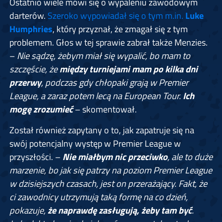
Ostatnio wiele mówi się o wypaleniu zawodowym
darterów.
Szeroko wypowiadał się o tym m.in.
Luke
Humphries
, który przyznał, że zmagał się z tym
problemem. Głos w tej sprawie zabrał także Menzies.
–
Nie sądzę, żebym miał się wypalić, bo mam to
szczęście, że
między turniejami mam po kilka dni
przerwy
, podczas gdy chłopaki grają w Premier
League, a zaraz potem lecą na European Tour.
Ich
mogę zrozumieć
– skomentował.
Został również zapytany o to, jak zapatruje się na
swój potencjalny występ w Premier League w
przyszłości. –
Nie miałbym nic przeciwko
, ale to duże
marzenie, bo jak się patrzy na poziom Premier League
w dzisiejszych czasach, jest on przerażający. Fakt, że
ci zawodnicy utrzymują taką formę na co dzień,
pokazuje,
że naprawdę zasługują, żeby tam być
.