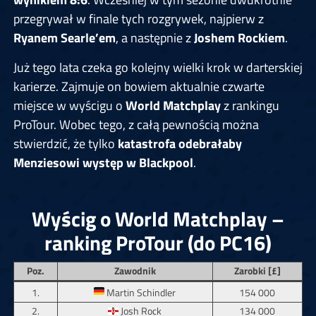
przegrywał w finale tych rozgrywek, najpierw z
Ryanem Searle’em
, a następnie z
Joshem Rockiem
.
Już tego lata czeka go kolejny wielki krok w darterskiej
karierze. Zajmuje on bowiem aktualnie czwarte
miejsce w wyścigu o
World Matchplay
z rankingu
ProTour. Wobec tego, z całą pewnością można
stwierdzić, że tylko
katastrofa odebrałaby
Menziesowi występ w Blackpool
.
Wyścig o World Matchplay –
ranking ProTour (do PC16)
Poz.
Zawodnik
Zarobki [£]
1.
Martin Schindler
154 000
2.
Josh Rock
134 000