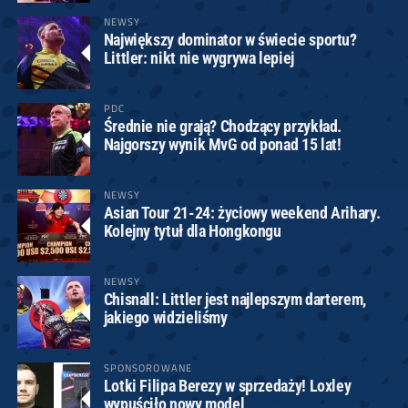
NEWSY
Największy dominator w świecie sportu?
Littler: nikt nie wygrywa lepiej
PDC
Średnie nie grają? Chodzący przykład.
Najgorszy wynik MvG od ponad 15 lat!
NEWSY
Asian Tour 21-24: życiowy weekend Arihary.
Kolejny tytuł dla Hongkongu
NEWSY
Chisnall: Littler jest najlepszym darterem,
jakiego widzieliśmy
SPONSOROWANE
Lotki Filipa Berezy w sprzedaży! Loxley
wypuściło nowy model