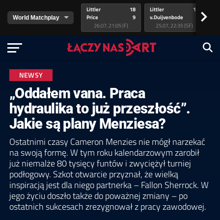
Littler
18
Littler
17
Pr
>
Price
9
v.Duijvenbode
5
va
26.07, 21:05 (F)
25.07, 22:35 (SF)
NEWSY
„Oddałem vana. Praca
hydraulika to już przeszłość”.
Jakie są plany Menziesa?
Ostatnimi czasy Cameron Menzies nie mógł narzekać
na swoją formę. W tym roku kalendarzowym zarobił
już niemalże 80 tysięcy funtów i zwyciężył turniej
podłogowy. Szkot otwarcie przyznał, że wielką
inspiracją jest dla niego partnerka – Fallon Sherrock. W
jego życiu doszło także do poważnej zmiany – po
ostatnich sukcesach zrezygnował z pracy zawodowej.