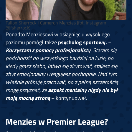
Fallon Sherrock i Cameron Menzies (fot. Instagram
@fsherrock)
Ponadto Menziesowi w osiągnięciu wysokiego
poziomu pomógł także
psycholog sportowy.
–
Korzystam z pomocy profesjonalisty
. Staram się
podchodzić do wszystkiego bardziej na luzie, bo
kiedy grasz słabo, łatwo się zirytować, stajesz się
zbyt emocjonalny i reagujesz pochopnie. Nad tym
właśnie próbuję pracować, bo z pełną szczerością
mogę przyznać, że
aspekt mentalny nigdy nie był
moją mocną stroną
– kontynuował.
Menzies w Premier League?