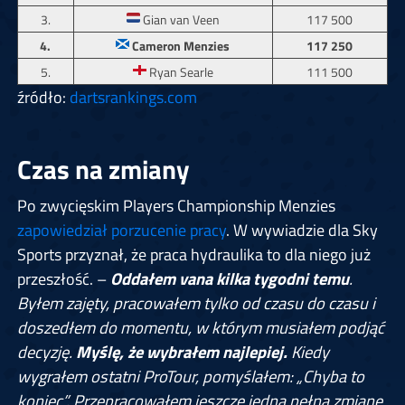
3.
Gian van Veen
117 500
4.
Cameron Menzies
117 250
5.
Ryan Searle
111 500
źródło:
dartsrankings.com
Czas na zmiany
Po zwycięskim Players Championship Menzies
zapowiedział porzucenie pracy
. W wywiadzie dla Sky
Sports przyznał, że praca hydraulika to dla niego już
przeszłość. –
Oddałem vana kilka tygodni temu
.
Byłem zajęty, pracowałem tylko od czasu do czasu i
doszedłem do momentu, w którym musiałem podjąć
decyzję.
Myślę, że wybrałem najlepiej.
Kiedy
wygrałem ostatni ProTour, pomyślałem: „Chyba to
koniec”. Przepracowałem jeszcze jedną pełną zmianę