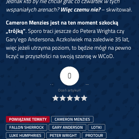
Jednak kto by nie chciał grać co czwartek w tych
wspaniałych arenach?
Więc czemu nie?
– skwitował.
Cameron Menzies jest na ten moment szkocką
„trójką”
. Sporo traci jeszcze do Petera Wrighta czy
Gary’ego Andersona. Aczkolwiek ma zaledwie 35 lat,
więc jeżeli utrzyma poziom, to będzie mógł na pewno
liczyć w przyszłości na swoją szansę w WCoD.
0
Oceń artykuł!
POWIĄZANE TEMATY
CAMERON MENZIES
FALLON SHERROCK
GARY ANDERSON
LOTKI
LUKE HUMPHRIES
PETER WRIGHT
PROTOUR