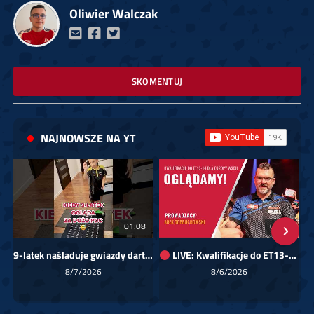
Oliwier Walczak
SKOMENTUJ
NAJNOWSZE NA YT
01:08
00:00
9-latek naśladuje gwiazdy darta!
LIVE: Kwalifikacje do ET13-14 dla Europy Wschodniej
Sk
8/7/2026
8/6/2026