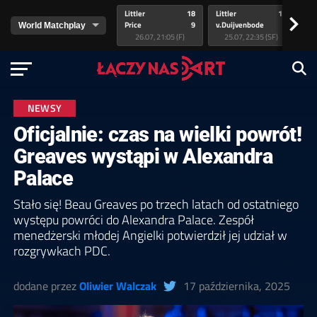
Littler
18
Littler
17
Pr
>
Price
9
v.Duijvenbode
5
va
26.07, 21:05 (F)
25.07, 22:35 (SF)
NEWSY
Oficjalnie: czas na wielki powrót!
Greaves wystąpi w Alexandra
Palace
Stało się! Beau Greaves po trzech latach od ostatniego
występu powróci do Alexandra Palace. Zespół
menedżerski młodej Angielki potwierdził jej udział w
rozgrywkach PDC.
dodane przez
Oliwier Walczak
17 października, 2025