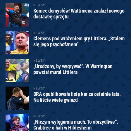
NEWSY
Koniec domysłów! Wattimena znalazł nowego
dostawcę sprzętu
NEWSY
Clemens pod wrażeniem gry Littlera. „Stałem
się jego psychofanem”
NEWSY
„Urodzony, by wygrywać”. W Warrington
powstał mural Littlera
NEWSY
DRA opublikowała listę kar za ostatnie lata.
Na liście wiele gwiazd
NEWSY
„Niczym wylęgarnia much. To obrzydliwe”.
Crabtree o hali w Hildesheim