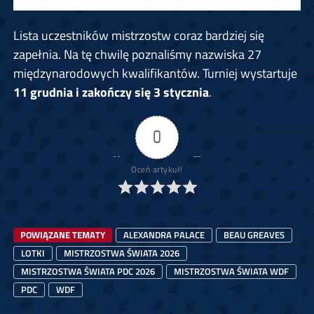
Lista uczestników mistrzostw coraz bardziej się
zapełnia. Na tę chwilę poznaliśmy nazwiska 27
międzynarodowych kwalifikantów. Turniej wystartuje
11 grudnia i zakończy się 3 stycznia
.
0
Oceń artykuł!
POWIĄZANE TEMATY
ALEXANDRA PALACE
BEAU GREAVES
LOTKI
MISTRZOSTWA ŚWIATA 2026
MISTRZOSTWA ŚWIATA PDC 2026
MISTRZOSTWA ŚWIATA WDF
PDC
WDF