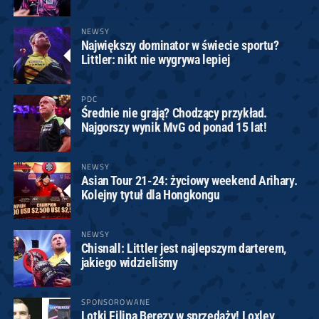
NEWSY
Największy dominator w świecie sportu?
Littler: nikt nie wygrywa lepiej
PDC
Średnie nie grają? Chodzący przykład.
Najgorszy wynik MvG od ponad 15 lat!
NEWSY
Asian Tour 21-24: życiowy weekend Arihary.
Kolejny tytuł dla Hongkongu
NEWSY
Chisnall: Littler jest najlepszym darterem,
jakiego widzieliśmy
SPONSOROWANE
Lotki Filipa Berezy w sprzedaży! Loxley