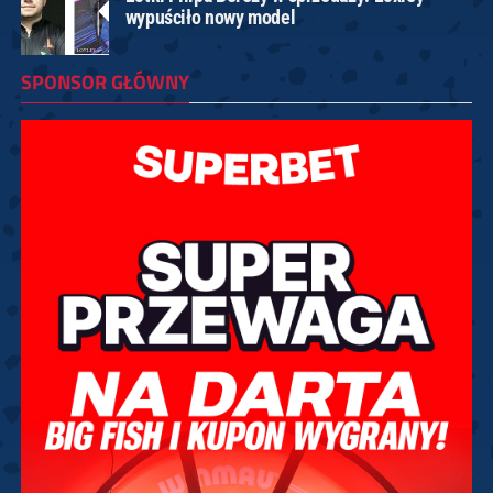
wypuściło nowy model
SPONSOR GŁÓWNY