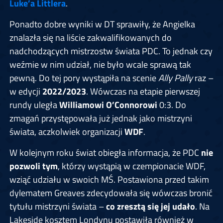
Luke’a Littlera
.
Ponadto dobre wyniki w DT sprawiły, że Angielka
znalazła się na liście zakwalifikowanych do
nadchodzących mistrzostw świata PDC. To jednak czy
weźmie w nim udział, nie było wcale sprawą tak
pewną. Do tej pory wystąpiła na scenie
Ally Pally
raz –
w edycji
2022/2023
. Wówczas na etapie pierwszej
rundy uległa
Williamowi O’Connorowi
0:3. Do
zmagań przystępowała już jednak jako mistrzyni
świata, aczkolwiek organizacji
WDF
.
W kolejnym roku świat obiegła informacja, że PDC
nie
pozwoli tym
, którzy wystąpią w czempionacie WDF,
wziąć udziału w swoich MŚ. Postawiona przed takim
dylematem Greaves zdecydowała się wówczas bronić
tytułu mistrzyni świata –
co zresztą się jej udało
. Na
Lakeside kosztem Londynu postawiła również w