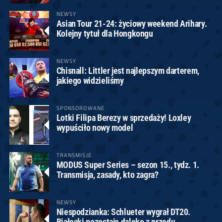
NEWSY
Asian Tour 21-24: życiowy weekend Arihary.
Kolejny tytuł dla Hongkongu
NEWSY
Chisnall: Littler jest najlepszym darterem,
jakiego widzieliśmy
SPONSOROWANE
Lotki Filipa Berezy w sprzedaży! Loxley
wypuściło nowy model
TRANSMISJE
MODUS Super Series – sezon 15., tydz. 1.
Transmisja, zasady, kto zagra?
NEWSY
Niespodzianka: Schlueter wygrał DT20.
Białecki pozostaje daleko z przodu