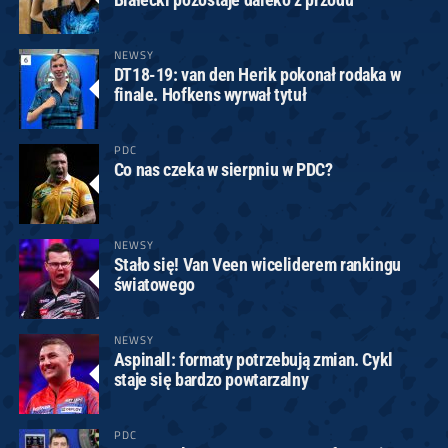
NEWSY
DT18-19: van den Herik pokonał rodaka w
finale. Hofkens wyrwał tytuł
PDC
Co nas czeka w sierpniu w PDC?
NEWSY
Stało się! Van Veen wiceliderem rankingu
światowego
NEWSY
Aspinall: formaty potrzebują zmian. Cykl
staje się bardzo powtarzalny
PDC