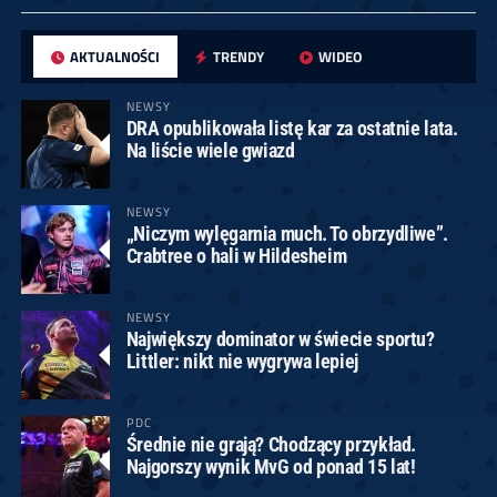
AKTUALNOŚCI
TRENDY
WIDEO
NEWSY
DRA opublikowała listę kar za ostatnie lata.
Na liście wiele gwiazd
NEWSY
„Niczym wylęgarnia much. To obrzydliwe”.
Crabtree o hali w Hildesheim
NEWSY
Największy dominator w świecie sportu?
Littler: nikt nie wygrywa lepiej
PDC
Średnie nie grają? Chodzący przykład.
Najgorszy wynik MvG od ponad 15 lat!