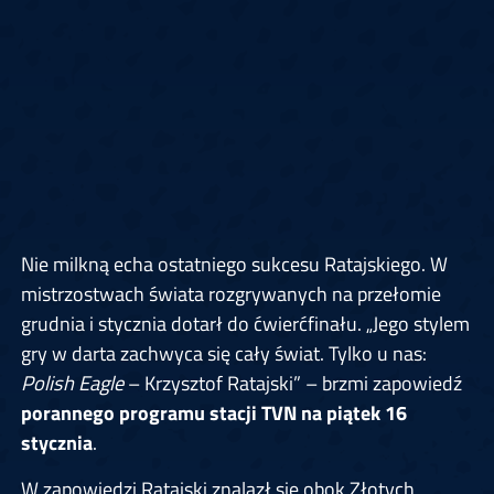
Nie milkną echa ostatniego sukcesu Ratajskiego. W
mistrzostwach świata rozgrywanych na przełomie
grudnia i stycznia dotarł do ćwierćfinału. „Jego stylem
gry w darta zachwyca się cały świat. Tylko u nas:
Polish Eagle
– Krzysztof Ratajski” – brzmi zapowiedź
porannego programu stacji TVN na piątek 16
stycznia
.
W zapowiedzi Ratajski znalazł się obok Złotych