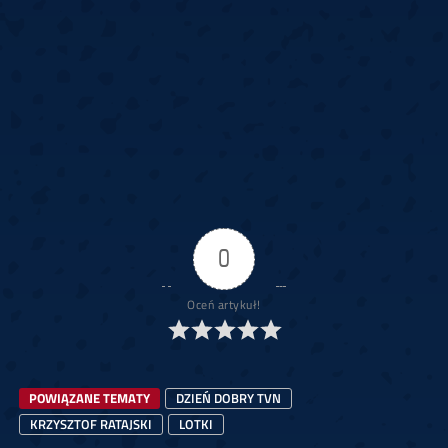
0
Oceń artykuł!
POWIĄZANE TEMATY
DZIEŃ DOBRY TVN
KRZYSZTOF RATAJSKI
LOTKI