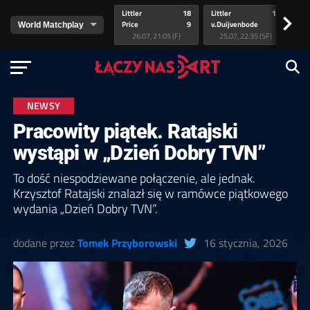
Littler
18
Littler
17
Pr
>
Price
9
v.Duijvenbode
5
va
26.07, 21:05 (F)
25.07, 22:35 (SF)
NEWSY
Pracowity piątek. Ratajski
wystąpi w „Dzień Dobry TVN”
To dość niespodziewane połączenie, ale jednak.
Krzysztof Ratajski znalazł się w ramówce piątkowego
wydania „Dzień Dobry TVN”.
dodane przez
Tomek Przyborowski
16 stycznia, 2026