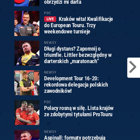
obrzydzi mi darta
PDC
Kraków wita! Kwalifikacje
LIVE
do European Touru. Trzy
weekendowe turnieje
NEWSY
Długi dystans? Zapomnij o
triumfie. Littler bezwzględny w
darterskich „maratonach”
NEWSY
Development Tour 16-20:
rekordowa delegacja polskich
zawodników!
PDC
Polacy rosną w siłę. Lista krajów
ze zdobytymi tytułami ProTouru
NEWSY
Aspinall: formaty potrzebują