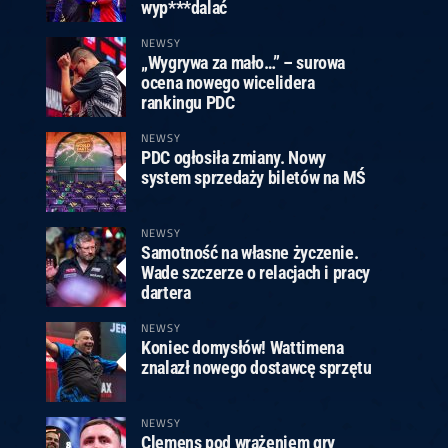
ney
3
Huybrechts
6
v.Duijvenbode
6
wyp***dalać
venhoven
6
S. Price
1
v.d.Weerd
3
0.07, 19:30 (R1)
10.07, 19:00 (R1)
10.07, 16:30 (R1)
NEWSY
„Wygrywa za mało…” – surowa
lacek
6
Joyce
6
ocena nowego wicelidera
fin
5
Varila
1
rankingu PDC
0.07, 13:30 (R1)
10.07, 13:00 (R1)
NEWSY
PDC ogłosiła zmiany. Nowy
system sprzedaży biletów na MŚ
NEWSY
Samotność na własne życzenie.
Wade szczerze o relacjach i pracy
dartera
NEWSY
Koniec domysłów! Wattimena
znalazł nowego dostawcę sprzętu
NEWSY
Clemens pod wrażeniem gry