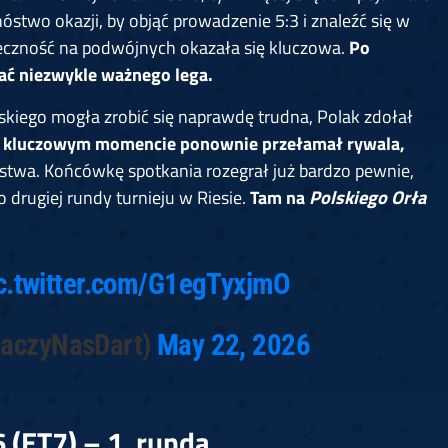
óstwo okazji, by objąć prowadzenie 5:3 i znaleźć się w
teczność na podwójnych okazała się kluczowa.
Po
ać niezwykle ważnego lega.
iego mogła zrobić się naprawdę trudna, Polak zdołał
w kluczowym momencie ponownie przełamał rywala,
ęstwa. Końcówkę spotkania rozegrał już bardzo pewnie,
 drugiej rundy turnieju w Riesie.
Tam na
Polskiego Orła
c.twitter.com/G1egTyxjmO
LaczyNasDart)
May 22, 2026
 (ET7) – 1. runda