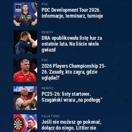
PDC
PDC Development Tour 2026.
Informacje, terminarz, turnieje
NEWSY
DRA opublikowała listę kar za
ostatnie lata. Na liście wiele
gwiazd
PDC
2026 Players Championship 25-
26. Zasady, kto zagra, gdzie
oglądać?
NEWSY
PC25-26: listy startowe.
Szagański wraca „na podłogę”
FELIETONY
Jeśli nie możesz go pokonać,
dołącz do niego. Littler nie