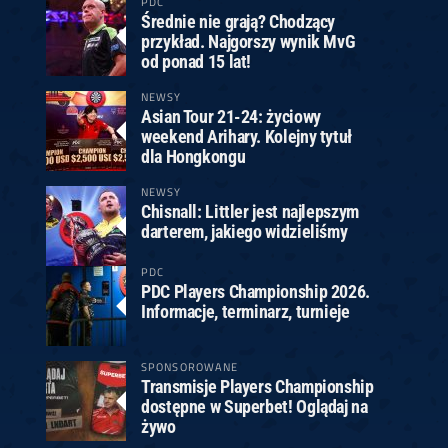
PDC
Średnie nie grają? Chodzący
przykład. Najgorszy wynik MvG
od ponad 15 lat!
NEWSY
Asian Tour 21-24: życiowy
weekend Arihary. Kolejny tytuł
dla Hongkongu
NEWSY
Chisnall: Littler jest najlepszym
darterem, jakiego widzieliśmy
PDC
PDC Players Championship 2026.
Informacje, terminarz, turnieje
SPONSOROWANE
Transmisje Players Championship
dostępne w Superbet! Oglądaj na
żywo