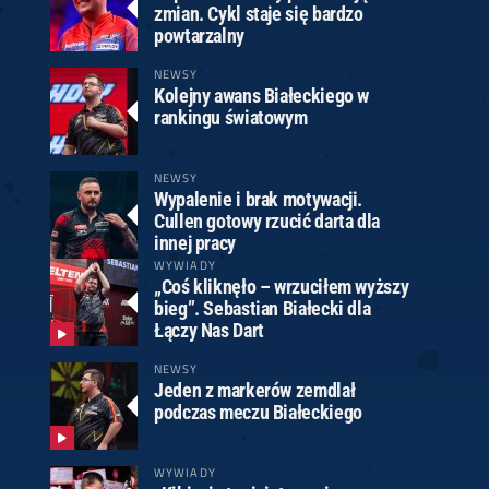
zmian. Cykl staje się bardzo
powtarzalny
NEWSY
Kolejny awans Białeckiego w
rankingu światowym
NEWSY
Wypalenie i brak motywacji.
Cullen gotowy rzucić darta dla
innej pracy
WYWIADY
„Coś kliknęło – wrzuciłem wyższy
bieg”. Sebastian Białecki dla
Łączy Nas Dart
NEWSY
Jeden z markerów zemdlał
podczas meczu Białeckiego
WYWIADY