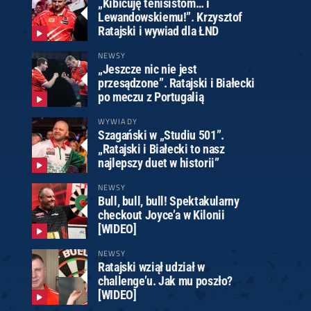
„Kibicuję tenisistom… i
Lewandowskiemu!”. Krzysztof
Ratajski i wywiad dla ŁND
NEWSY
„Jeszcze nic nie jest
przesądzone”. Ratajski i Białecki
po meczu z Portugalią
WYWIADY
Szagański w „Studiu 501”.
„Ratajski i Białecki to nasz
najlepszy duet w historii”
NEWSY
Bull, bull, bull! Spektakularny
checkout Joyce’a w Kilonii
[WIDEO]
NEWSY
Ratajski wziął udział w
challenge’u. Jak mu poszło?
[WIDEO]