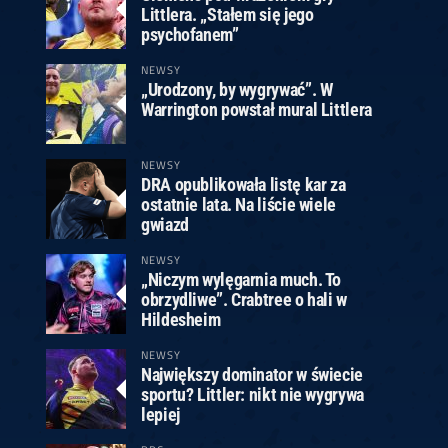
Littlera. „Stałem się jego
psychofanem”
NEWSY
„Urodzony, by wygrywać”. W
Warrington powstał mural Littlera
NEWSY
DRA opublikowała listę kar za
ostatnie lata. Na liście wiele
gwiazd
NEWSY
„Niczym wylęgarnia much. To
obrzydliwe”. Crabtree o hali w
Hildesheim
NEWSY
Największy dominator w świecie
sportu? Littler: nikt nie wygrywa
lepiej