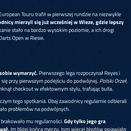
 European Touru trafił w pierwszej rundzie na niezwykle
nicy mierzyli się już wcześniej w Wieze, gdzie lepszy
anie stało na bardzo wysokim poziomie, a ich drogi
Darts Open w Riesie.
 sobie wymarzyć.
Pierwszego lega rozpoczynał Reyes i
ł się przy pierwszym podejściu do podwójnej.
Polski Orzeł
,
nął checkout w efektownym stylu, trafiając bulla.
zym tego spotkania. Obaj zawodnicy regularnie odbierali
kowało problemów na podwójnych.
ć brakowało mu regularności.
Gdy tylko jego gra
ywał.
Im bliżej końca meczu, tym więcej błędów pojawiało