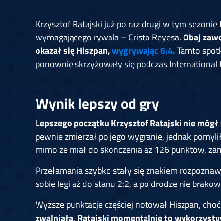
Krzysztof Ratajski już po raz drugi w tym sezonie
wymagającego rywala – Cristo Reyesa.
Obaj zawod
okazał się Hiszpan,
wygrywając 6:4.
Tamto spotk
ponownie skrzyżowały się podczas International 
Wynik lepszy od gry
Lepszego początku Krzysztof Ratajski nie mógł
pewnie zmierzał po jego wygranie, jednak pomyli
mimo że miał do skończenia aż 126 punktów, zamk
Przełamania szybko stały się znakiem rozpoznawc
sobie legi aż do stanu 2:2, a po drodze nie bra
Wyższe punktacje częściej notował Hiszpan, cho
zwalniała, Ratajski momentalnie to wykorzyst