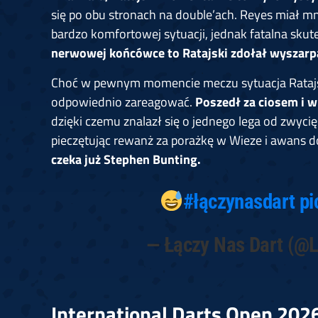
się po obu stronach na double’ach. Reyes miał mn
bardzo komfortowej sytuacji, jednak fatalna sku
nerwowej końcówce to Ratajski zdołał wyszarp
Choć w pewnym momencie meczu sytuacja Ratajsk
odpowiednio zareagować.
Poszedł za ciosem i 
dzięki czemu znalazł się o jednego lega od zwyci
pieczętując rewanż za porażkę w Wieze i awans do
czeka już Stephen Bunting.
#łączynasdart
pi
— Łączy Nas Dart (@
International Darts Open 2026