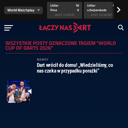
Littler
18
Littler
17
Pr
>
Price
9
v.Duijvenbode
5
va
26.07, 21:05 (F)
25.07, 22:35 (SF)
WSZYSTKIE POSTY OZNACZONE TAGIEM "WORLD
CUP OF DARTS 2026"
NEWSY
Dart wrócił do domu! „Wiedzieliśmy, co
nas czeka w przypadku porażki”