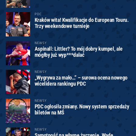
PDC
Kraków wita! Kwalifikacje do European Touru.
Trzy weekendowe turnieje
NEWSY
Aspinall: Littler? To mój dobry kumpel, ale
mógłby już wyp***dalać
NEWSY
„Wygrywa za mało…” – surowa ocena nowego
wicelidera rankingu PDC
NEWSY
PDC ogłosiła zmiany. Nowy system sprzedaży
biletów na MŚ
NEWSY
Samotność na własne życzenie. Wade