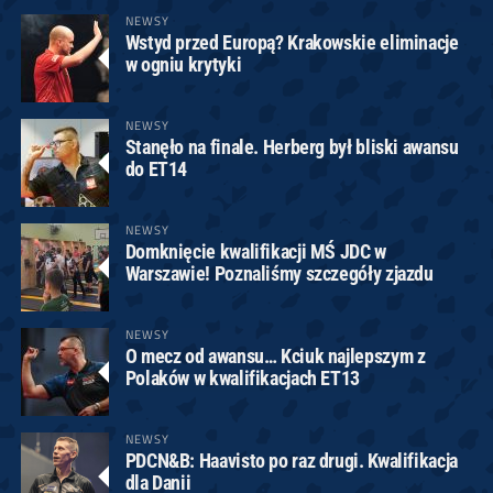
NEWSY
Wstyd przed Europą? Krakowskie eliminacje
w ogniu krytyki
NEWSY
Stanęło na finale. Herberg był bliski awansu
do ET14
NEWSY
Domknięcie kwalifikacji MŚ JDC w
Warszawie! Poznaliśmy szczegóły zjazdu
NEWSY
O mecz od awansu… Kciuk najlepszym z
Polaków w kwalifikacjach ET13
NEWSY
PDCN&B: Haavisto po raz drugi. Kwalifikacja
dla Danii