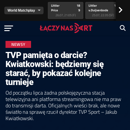
Littler
18
Littler
17
Pr
>
Price
9
v.Duijvenbode
5
va
26.07, 21:05 (F)
25.07, 22:35 (SF)
NEWSY
TVP pamięta o darcie?
Kwiatkowski: będziemy się
starać, by pokazać kolejne
turnieje
Od początku lipca żadna polskojęzyczna stacja
telewizyjna ani platforma streamingowa nie ma praw
do transmisji darta. Oficjalnych wieści brak, ale nowe
światło na sprawę rzucił dyrektor TVP Sport – Jakub
Kwiatkowski.