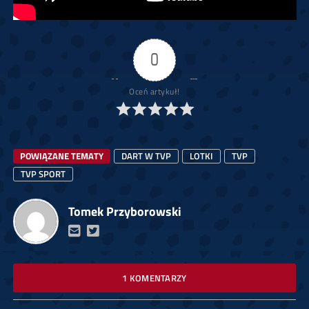
0
Oceń artykuł!
POWIĄZANE TEMATY
DART W TVP
LOTKI
TVP
TVP SPORT
Tomek Przyborowski
1 KOMENTARZY