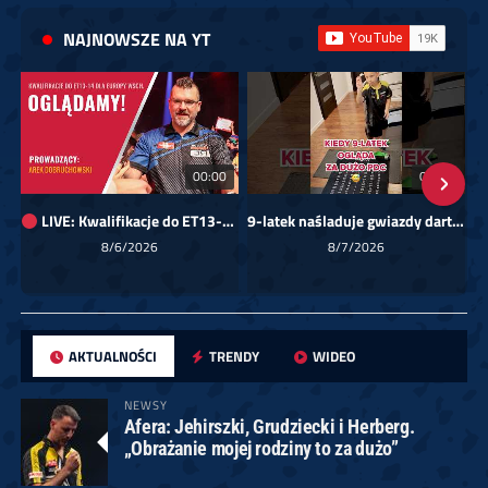
NAJNOWSZE NA YT
00:00
01:08
LIVE: Kwalifikacje do ET13-14 dla Europy Wschodniej
9-latek naśladuje gwiazdy darta!
Sk
8/6/2026
8/7/2026
AKTUALNOŚCI
TRENDY
WIDEO
NEWSY
Afera: Jehirszki, Grudziecki i Herberg.
„Obrażanie mojej rodziny to za dużo”