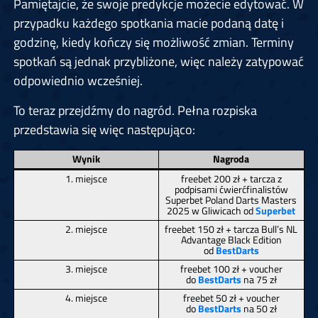
Pamiętajcie, że swoje predykcje możecie edytować. W
przypadku każdego spotkania macie podaną datę i
godzinę, kiedy kończy się możliwość zmian. Terminy
spotkań są jednak przybliżone, więc należy zatypować
odpowiednio wcześniej.
To teraz przejdźmy do nagród. Pełna rozpiska
przedstawia się więc następująco:
Wynik
Nagroda
1. miejsce
freebet 200 zł + tarcza z
podpisami ćwierćfinalistów
Superbet Poland Darts Masters
2025 w Gliwicach od
Superbet
2. miejsce
freebet 150 zł + tarcza Bull’s NL
Advantage Black Edition
od
BestDarts
3. miejsce
freebet 100 zł + voucher
do
BestDarts
na 75 zł
4. miejsce
freebet 50 zł + voucher
do
BestDarts
na 50 zł