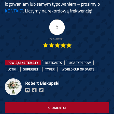
logowaniem lub samym typowaniem – prosimy o
KONTAKT
. Liczymy na rekordową frekwencję!
5
Oceń artykuł!
POWIĄZANE TEMATY
BESTDARTS
LIGA TYPERÓW
LOTKI
SUPERBET
TYPER
WORLD CUP OF DARTS
Robert Biskupski
SKOMENTUJ