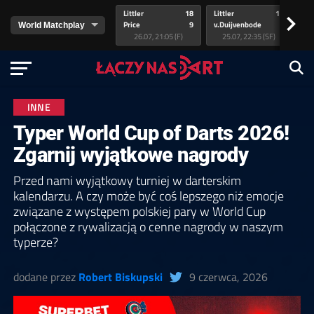
Littler
18
Littler
17
Pr
>
Price
9
v.Duijvenbode
5
va
26.07, 21:05 (F)
25.07, 22:35 (SF)
INNE
Typer World Cup of Darts 2026!
Zgarnij wyjątkowe nagrody
Przed nami wyjątkowy turniej w darterskim
kalendarzu. A czy może być coś lepszego niż emocje
związane z występem polskiej pary w World Cup
połączone z rywalizacją o cenne nagrody w naszym
typerze?
dodane przez
Robert Biskupski
9 czerwca, 2026