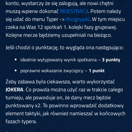
konto, wystarczy że się zalogują, ale nowi chętni
muszą wpierw dokonać
REJESTRACJI
. Potem należy
się udać do menu Typer ->
Rozgrywki
. W tym miejscu
czeka na Was 12 spotkań 1. kolejki fazy grupowej.
Kolejne mecze będziemy uzupełniali na bieżąco.
Jeśli chodzi o punktację, to wygląda ona następująco:
idealnie wytypowany wynik spotkania –
3 punkty
poprawne wskazanie zwycięzcy –
1 punkt
Żeby zabawa była ciekawsza, warto wykorzystać
JOKERA
. Co prawda można użyć raz w trakcie całego
turnieju, ale powoduje on, że dany mecz będzie
punktowany x2. To powinno wprowadzić dodatkowy
element taktyki, jak również namieszać w końcowych
fazach typera.