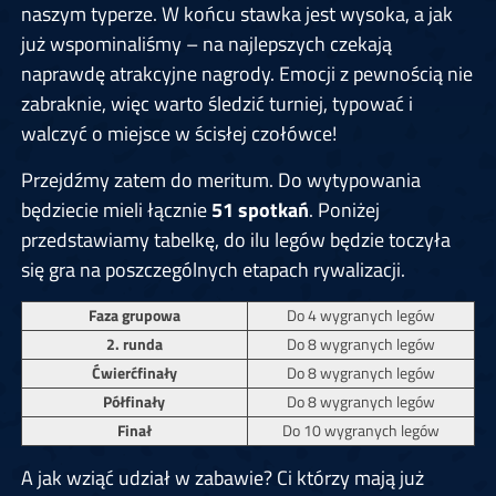
naszym typerze. W końcu stawka jest wysoka, a jak
już wspominaliśmy – na najlepszych czekają
naprawdę atrakcyjne nagrody. Emocji z pewnością nie
zabraknie, więc warto śledzić turniej, typować i
walczyć o miejsce w ścisłej czołówce!
Przejdźmy zatem do meritum. Do wytypowania
będziecie mieli łącznie
51 spotkań
. Poniżej
przedstawiamy tabelkę, do ilu legów będzie toczyła
się gra na poszczególnych etapach rywalizacji.
Faza grupowa
Do 4 wygranych legów
2. runda
Do 8 wygranych legów
Ćwierćfinały
Do 8 wygranych legów
Półfinały
Do 8 wygranych legów
Finał
Do 10 wygranych legów
A jak wziąć udział w zabawie? Ci którzy mają już