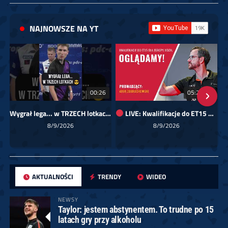
NAJNOWSZE NA YT
00:26
05:25:00
Wygrał lega... w TRZECH lotkach
LIVE: Kwalifikacje do ET15 dla Europy Wschodniej
8/9/2026
8/9/2026
AKTUALNOŚCI
TRENDY
WIDEO
NEWSY
Taylor: jestem abstynentem. To trudne po 15
latach gry przy alkoholu