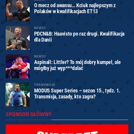
O mecz od awansu… Kciuk najlepszym z
Polaków w kwalifikacjach ET13
NEWSY
PDCN&B: Haavisto po raz drugi. Kwalifikacja
dla Danii
NEWSY
Aspinall: Littler? To mój dobry kumpel, ale
mógłby już wyp***dalać
TRANSMISJE
MODUS Super Series – sezon 15., tydz. 1.
Transmisja, zasady, kto zagra?
SPONSOR GŁÓWNY