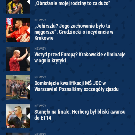
„Obrażanie mojej rodziny to za dużo”
NEWSY
„Jehirszki? Jego zachowanie było tu
najgorsze”. Grudziecki o incydencie w
Krakowie
NEWSY
Wstyd przed Europą? Krakowskie eliminacje
w ogniu krytyki
NEWSY
Domknięcie kwalifikacji MŚ JDC w
Warszawie! Poznaliśmy szczegóły zjazdu
NEWSY
Stanęło na finale. Herberg był bliski awansu
do ET14
NEWSY