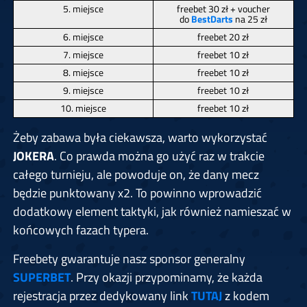
5. miejsce
freebet 30 zł + voucher
do
BestDarts
na 25 zł
6. miejsce
freebet 20 zł
7. miejsce
freebet 10 zł
8. miejsce
freebet 10 zł
9. miejsce
freebet 10 zł
10. miejsce
freebet 10 zł
Żeby zabawa była ciekawsza, warto wykorzystać
JOKERA
. Co prawda można go użyć raz w trakcie
całego turnieju, ale powoduje on, że dany mecz
będzie punktowany x2. To powinno wprowadzić
dodatkowy element taktyki, jak również namieszać w
końcowych fazach typera.
Freebety gwarantuje nasz sponsor generalny
SUPERBET
. Przy okazji przypominamy, że każda
rejestracja przez dedykowany link
TUTAJ
z kodem