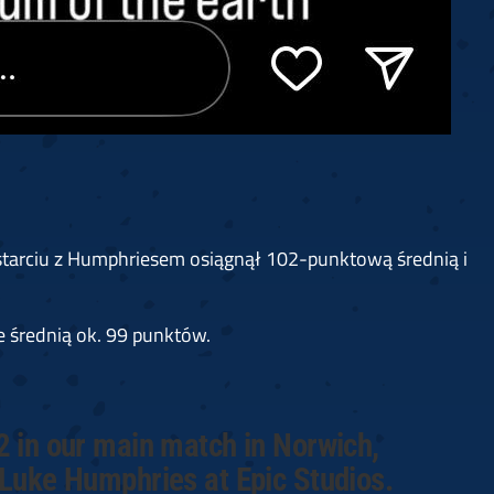
W starciu z Humphriesem osiągnął 102-punktową średnią i
 średnią ok. 99 punktów.
2 in our main match in Norwich,
 Luke Humphries at Epic Studios.