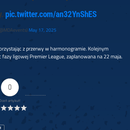
y.
pic.twitter.com/an32YnShES
@MDAevents)
May 17, 2025
korzystając z przerwy w harmonogramie. Kolejnym
 fazy ligowej Premier League, zaplanowana na 22 maja.
0
Oceń artykuł!
H