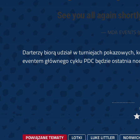
See you all again shortl
— MDA EVENTS (
Darterzy biorą udział w turniejach pokazowych, 
eventem głównego cyklu PDC będzie ostatnia noc
POWIĄZANE TEMATY
LOTKI
LUKE LITTLER
NORWIC