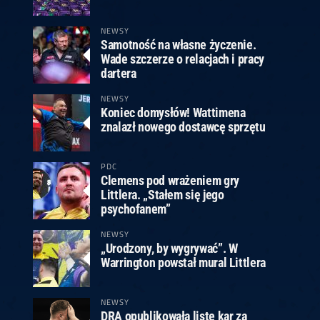
ney
3
Huybrechts
6
v.Duijvenbode
6
venhoven
6
S. Price
1
v.d.Weerd
3
0.07, 19:30 (R1)
10.07, 19:00 (R1)
10.07, 16:30 (R1)
NEWSY
Samotność na własne życzenie.
lacek
6
Joyce
6
Wade szczerze o relacjach i pracy
fin
5
Varila
1
dartera
0.07, 13:30 (R1)
10.07, 13:00 (R1)
NEWSY
Koniec domysłów! Wattimena
znalazł nowego dostawcę sprzętu
PDC
Clemens pod wrażeniem gry
Littlera. „Stałem się jego
psychofanem”
NEWSY
„Urodzony, by wygrywać”. W
Warrington powstał mural Littlera
NEWSY
DRA opublikowała listę kar za