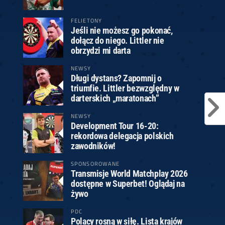
FELIETONY
Jeśli nie możesz go pokonać,
dołącz do niego. Littler nie
obrzydzi mi darta
NEWSY
Długi dystans? Zapomnij o
triumfie. Littler bezwzględny w
darterskich „maratonach”
NEWSY
Development Tour 16-20:
rekordowa delegacja polskich
zawodników!
SPONSOROWANE
Transmisje World Matchplay 2026
dostępne w Superbet! Oglądaj na
żywo
PDC
Polacy rosną w siłę. Lista krajów