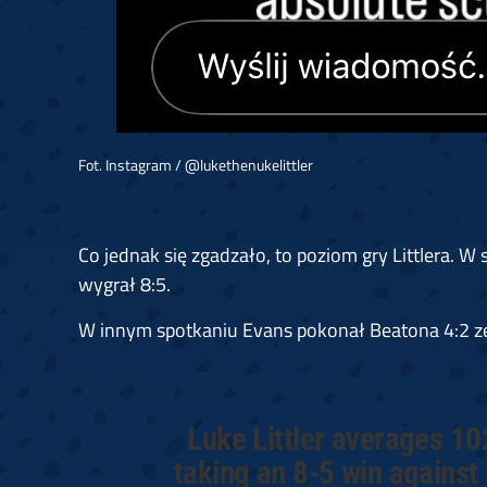
Fot. Instagram / @lukethenukelittler
Co jednak się zgadzało, to poziom gry Littlera. 
wygrał 8:5.
W innym spotkaniu Evans pokonał Beatona 4:2 ze
Luke Littler averages 10
taking an 8-5 win against