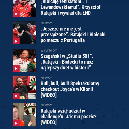
„Kibicuję tenisistom… i
Lewandowskiemu!”. Krzysztof
Ratajski i wywiad dla ŁND
NEWSY
„Jeszcze nic nie jest
przesądzone”. Ratajski i Białecki
po meczu z Portugalią
WYWIADY
Szagański w „Studiu 501”.
„Ratajski i Białecki to nasz
najlepszy duet w historii”
NEWSY
Bull, bull, bull! Spektakularny
checkout Joyce’a w Kilonii
[WIDEO]
NEWSY
Ratajski wziął udział w
challenge’u. Jak mu poszło?
[WIDEO]