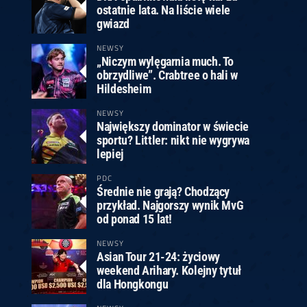
ostatnie lata. Na liście wiele
gwiazd
NEWSY
„Niczym wylęgarnia much. To
obrzydliwe”. Crabtree o hali w
Hildesheim
NEWSY
Największy dominator w świecie
sportu? Littler: nikt nie wygrywa
lepiej
PDC
Średnie nie grają? Chodzący
przykład. Najgorszy wynik MvG
od ponad 15 lat!
NEWSY
Asian Tour 21-24: życiowy
weekend Arihary. Kolejny tytuł
dla Hongkongu