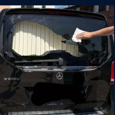
6
Cullen
6
Cross
3
O'Connor
5
Gur
4
Manby
4
Hopp
6
Białecki
6
Kui
)
10.07, 21:00 (R1)
10.07, 20:30 (R1)
10.07, 20:00 (R1)
1
6
Menzies
5
Gilding
5
Vandenbogaerde
2
Sed
1
Schmidt
6
Owen
6
Horvat
6
Grif
)
10.07, 15:00 (R1)
10.07, 14:30 (R1)
10.07, 14:00 (R1)
1