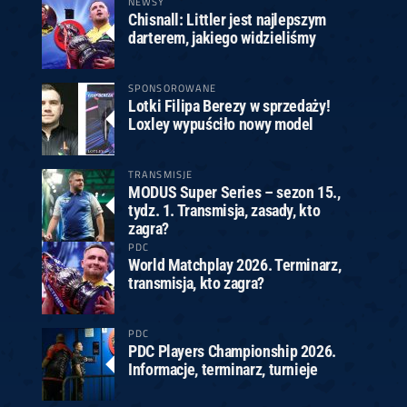
NEWSY
Chisnall: Littler jest najlepszym
darterem, jakiego widzieliśmy
SPONSOROWANE
Lotki Filipa Berezy w sprzedaży!
Loxley wypuściło nowy model
TRANSMISJE
MODUS Super Series – sezon 15.,
tydz. 1. Transmisja, zasady, kto
zagra?
PDC
World Matchplay 2026. Terminarz,
transmisja, kto zagra?
PDC
PDC Players Championship 2026.
Informacje, terminarz, turnieje