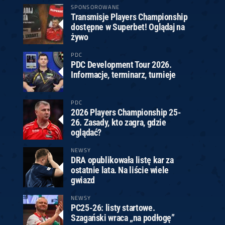
SPONSOROWANE
Transmisje Players Championship
dostępne w Superbet! Oglądaj na
żywo
PDC
PDC Development Tour 2026.
Informacje, terminarz, turnieje
PDC
2026 Players Championship 25-
26. Zasady, kto zagra, gdzie
oglądać?
NEWSY
DRA opublikowała listę kar za
ostatnie lata. Na liście wiele
gwiazd
NEWSY
PC25-26: listy startowe.
Szagański wraca „na podłogę”