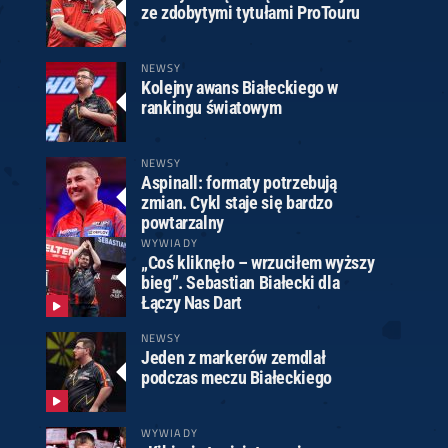
ze zdobytymi tytułami ProTouru
NEWSY
Kolejny awans Białeckiego w
rankingu światowym
NEWSY
Aspinall: formaty potrzebują
zmian. Cykl staje się bardzo
powtarzalny
WYWIADY
„Coś kliknęło – wrzuciłem wyższy
bieg”. Sebastian Białecki dla
Łączy Nas Dart
NEWSY
Jeden z markerów zemdlał
podczas meczu Białeckiego
WYWIADY