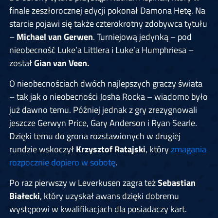
finale zeszłorocznej edycji pokonał Damona Hetę. Na
starcie pojawi się także czterokrotny zdobywca tytułu
–
Michael van Gerwen
. Turniejową jedynką – pod
nieobecność Luke’a Littlera i Luke’a Humphriesa –
został
Gian van Veen.
O nieobecnościach dwóch najlepszych graczy świata
– tak jak o nieobecności Josha Rocka – wiadomo było
już dawno temu. Później jednak z gry zrezygnowali
jeszcze Gerwyn Price, Gary Anderson i Ryan Searle.
Dzięki temu do grona rozstawionych w drugiej
rundzie wskoczył
Krzysztof Ratajski
, który
zmagania
rozpocznie dopiero w sobotę
.
Po raz pierwszy w Leverkusen zagra też
Sebastian
Białecki
, który uzyskał awans dzięki dobremu
występowi w kwalifikacjach dla posiadaczy kart.