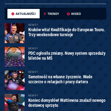
AKTUALNOŚCI
TRENDY
WIDEO
NEWSY
Kraków wita! Kwalifikacje do European Touru.
Trzy weekendowe turnieje
NEWSY
PDC ogłosiła zmiany. Nowy system sprzedaży
biletów na MŚ
NEWSY
Samotność na własne życzenie. Wade
szczerze o relacjach i pracy dartera
NEWSY
Koniec domysłów! Wattimena znalazł nowego
dostawcę sprzętu