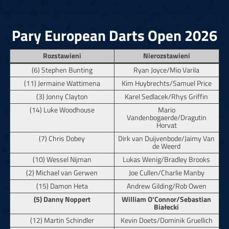
Pary European Darts Open 2026
Rozstawieni
Nierozstawieni
(6) Stephen Bunting
Ryan Joyce/Mio Varila
(11) Jermaine Wattimena
Kim Huybrechts/Samuel Price
(3) Jonny Clayton
Karel Sedlacek/Rhys Griffin
(14) Luke Woodhouse
Mario
Vandenbogaerde/Dragutin
Horvat
(7) Chris Dobey
Dirk van Duijvenbode/Jaimy Van
de Weerd
(10) Wessel Nijman
Lukas Wenig/Bradley Brooks
(2) Michael van Gerwen
Joe Cullen/Charlie Manby
(15) Damon Heta
Andrew Gilding/Rob Owen
(5) Danny Noppert
William O’Connor/Sebastian
Białecki
(12) Martin Schindler
Kevin Doets/Dominik Gruellich