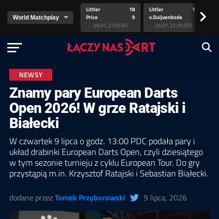
Littler
18
Littler
17
Pr
>
Price
9
v.Duijvenbode
5
va
26.07, 21:05 (F)
25.07, 22:35 (SF)
NEWSY
Znamy pary European Darts
Open 2026! W grze Ratajski i
Białecki
W czwartek 9 lipca o godz. 13:00 PDC podała pary i
układ drabinki European Darts Open, czyli dziesiątego
w tym sezonie turnieju z cyklu European Tour. Do gry
przystąpią m.in. Krzysztof Ratajski i Sebastian Białecki.
dodane przez
Tomek Przyborowski
9 lipca, 2026