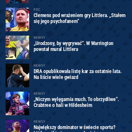
PDC
Clemens pod wrażeniem gry Littlera. „Stałem
się jego psychofanem”
NEWSY
„Urodzony, by wygrywać”. W Warrington
powstał mural Littlera
NEWSY
DRA opublikowała listę kar za ostatnie lata.
Na liście wiele gwiazd
NEWSY
„Niczym wylęgarnia much. To obrzydliwe”.
Crabtree o hali w Hildesheim
NEWSY
Największy dominator w świecie sportu?