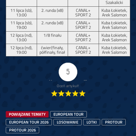
Szakalicki
11 lipca (sb),
2. runda (x8)
CANAL+
Kuba Łokietek,
13:00
SPORT 2
Arek Salomon
11 lipca (sb),
2. runda (x8)
CANAL+
Kuba Łokietek,
19:00
SPORT 2
Arek Salomon
12 lipca (nd),
1/8 finału
CANAL+
Kuba Łokietek,
13:00
SPORT 2
Arek Salomon
12 lipca (nd),
ćwierćfinały,
CANAL+
Kuba Łokietek,
19:00
półfinały, finał
SPORT 2
Arek Salomon
5
Oceń artykuł!
POWIĄZANE TEMATY
EUROPEAN TOUR
EUROPEAN TOUR 2026
LOSOWANIE
LOTKI
PROTOUR
PROTOUR 2026