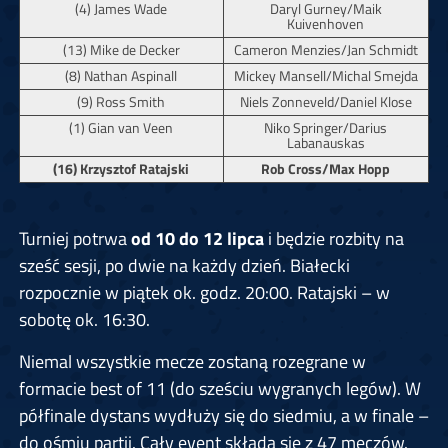
(4) James Wade
Daryl Gurney/Maik
Kuivenhoven
(13) Mike de Decker
Cameron Menzies/Jan Schmidt
(8) Nathan Aspinall
Mickey Mansell/Michal Smejda
(9) Ross Smith
Niels Zonneveld/Daniel Klose
(1) Gian van Veen
Niko Springer/Darius
Labanauskas
(16) Krzysztof Ratajski
Rob Cross/Max Hopp
Turniej potrwa
od 10 do 12 lipca
i będzie rozbity na
sześć sesji, po dwie na każdy dzień. Białecki
rozpocznie w piątek ok. godz. 20:00. Ratajski – w
sobotę ok. 16:30.
Niemal wszystkie mecze zostaną rozegrane w
formacie best of 11 (do sześciu wygranych legów). W
półfinale dystans wydłuży się do siedmiu, a w finale –
do ośmiu partii. Cały event składa się z 47 meczów.