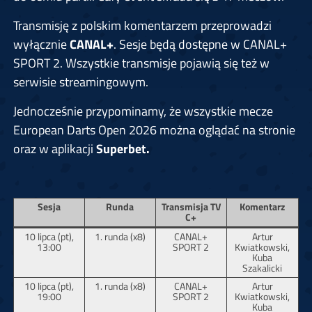
Transmisję z polskim komentarzem przeprowadzi
wyłącznie
CANAL+
. Sesje będą dostępne w CANAL+
SPORT 2. Wszystkie transmisje pojawią się też w
serwisie streamingowym.
Jednocześnie przypominamy, że wszystkie mecze
European Darts Open 2026 można oglądać na stronie
oraz w aplikacji
Superbet.
Sesja
Runda
Transmisja TV
Komentarz
C+
10 lipca (pt),
1. runda (x8)
CANAL+
Artur
13:00
SPORT 2
Kwiatkowski,
Kuba
Szakalicki
10 lipca (pt),
1. runda (x8)
CANAL+
Artur
19:00
SPORT 2
Kwiatkowski,
Kuba