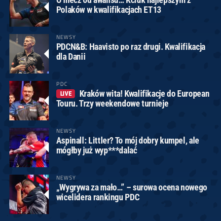
Polaków w kwalifikacjach ET13
NEWSY
PDCN&B: Haavisto po raz drugi. Kwalifikacja
dla Danii
PDC
Kraków wita! Kwalifikacje do European
LIVE
Touru. Trzy weekendowe turnieje
NEWSY
Aspinall: Littler? To mój dobry kumpel, ale
mógłby już wyp***dalać
NEWSY
„Wygrywa za mało…” – surowa ocena nowego
wicelidera rankingu PDC