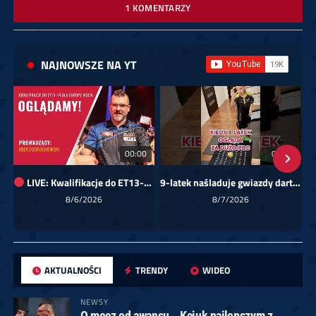
1 KOMENTARZY
NAJNOWSZE NA YT
00:00
01:08
LIVE: Kwalifikacje do ET13-14 dla Europy Wschodniej
9-latek naśladuje gwiazdy darta!
Sk
8/6/2026
8/7/2026
AKTUALNOŚCI
TRENDY
WIDEO
NEWSY
O mecz od awansu… Kciuk najlepszym z