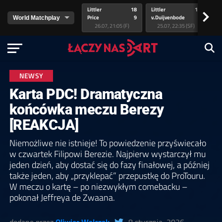
Littler
18
Littler
17
Pr
>
Price
9
v.Duijvenbode
5
va
26.07, 21:05 (F)
25.07, 22:35 (SF)
NEWSY
Karta PDC! Dramatyczna
końcówka meczu Berezy
[REAKCJA]
Niemożliwe nie istnieje! To powiedzenie przyświecało
w czwartek Filipowi Berezie. Najpierw wystarczył mu
jeden dzień, aby dostać się do fazy finałowej, a później
także jeden, aby „przyklepać” przepustkę do ProTouru.
W meczu o kartę – po niezwykłym comebacku –
pokonał Jeffreya de Zwaana.