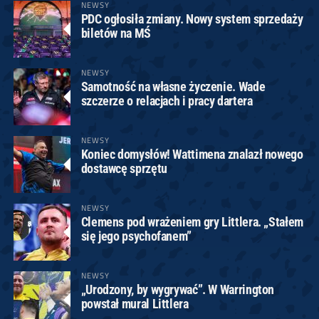
NEWSY
PDC ogłosiła zmiany. Nowy system sprzedaży
biletów na MŚ
NEWSY
Samotność na własne życzenie. Wade
szczerze o relacjach i pracy dartera
NEWSY
Koniec domysłów! Wattimena znalazł nowego
dostawcę sprzętu
NEWSY
Clemens pod wrażeniem gry Littlera. „Stałem
się jego psychofanem”
NEWSY
„Urodzony, by wygrywać”. W Warrington
powstał mural Littlera