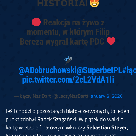
𝗛𝗜𝗦𝗧𝗢𝗥𝗜𝗔!
Reakcja na żywo z
momentu, w którym Filip
Bereza wygrał kartę PDC
@ADobruchowski
@SuperbetPL
#łą
pic.twitter.com/2cL2VdA1Ii
— Łączy Nas Dart (@LaczyNasDart)
January 8, 2026
Jeśli chodzi o pozostałych biało-czerwonych, to jeden
punkt zdobył Radek Szagański. W piątek do walki o
kartę w etapie finałowym wkroczy
Sebastian Steyer
,
który skorzystał z rezygnacji oraz „wypadnięcia”