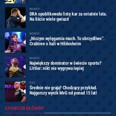
NEWSY
DRA opublikowała listę kar za ostatnie lata.
Na liście wiele gwiazd
NEWSY
„Niczym wylęgarnia much. To obrzydliwe”.
Crabtree o hali w Hildesheim
NEWSY
Największy dominator w świecie sportu?
Littler: nikt nie wygrywa lepiej
PDC
Średnie nie grają? Chodzący przykład.
Najgorszy wynik MvG od ponad 15 lat!
SPONSOR GŁÓWNY