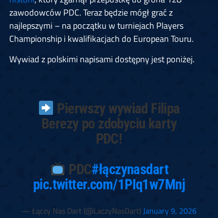
zawodowców PDC. Teraz będzie mógł grać z
najlepszymi – na początku w turniejach Players
Championship i kwalifikacjach do European Touru.
Wywiad z polskimi napisami dostępny jest poniżej.
Pierwszy wywiad Filipa
Berezy po zdobyciu karty
PDC!
PDC
#łączynasdart
pic.twitter.com/1PIq1w7Mnj
— Łączy Nas Dart (@LaczyNasDart)
January 9, 2026