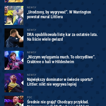
NEWSY
„Urodzony, by wygrywać”. W Warrington
powstał mural Littlera
NEWSY
DRA opublikowała listę kar za ostatnie lata.
Na liście wiele gwiazd
NEWSY
„Niczym wylęgarnia much. To obrzydliwe”.
Crabtree o hali w Hildesheim
NEWSY
Największy dominator w świecie sportu?
Littler: nikt nie wygrywa lepiej
PDC
Średnie nie grają? Chodzący przykład.