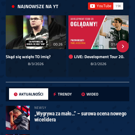
NAJNOWSZE NA YT
00:26
01:40:24
Skąd się wzięło TO imię?
LIVE: Development Tour 20.
8/3/2026
8/2/2026
AKTUALNOŚCI
TRENDY
WIDEO
NEWSY
„Wygrywa za mało…” – surowa ocena nowego
wicelidera