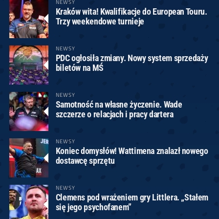
NEWSY
Kraków wita! Kwalifikacje do European Touru.
Trzy weekendowe turnieje
NEWSY
PDC ogłosiła zmiany. Nowy system sprzedaży
biletów na MŚ
NEWSY
Samotność na własne życzenie. Wade
szczerze o relacjach i pracy dartera
NEWSY
Koniec domysłów! Wattimena znalazł nowego
dostawcę sprzętu
NEWSY
Clemens pod wrażeniem gry Littlera. „Stałem
się jego psychofanem”