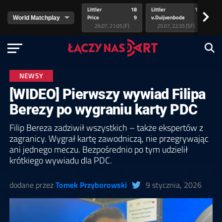
Littler
18
Littler
17
Pr
>
Price
9
v.Duijvenbode
5
va
26.07, 21:05 (F)
25.07, 22:35 (SF)
NEWSY
[WIDEO] Pierwszy wywiad Filipa
Berezy po wygraniu karty PDC
Filip Bereza zadziwił wszystkich – także ekspertów z
zagranicy. Wygrał kartę zawodniczą, nie przegrywając
ani jednego meczu. Bezpośrednio po tym udzielił
krótkiego wywiadu dla PDC.
dodane przez
Tomek Przyborowski
9 stycznia, 2026