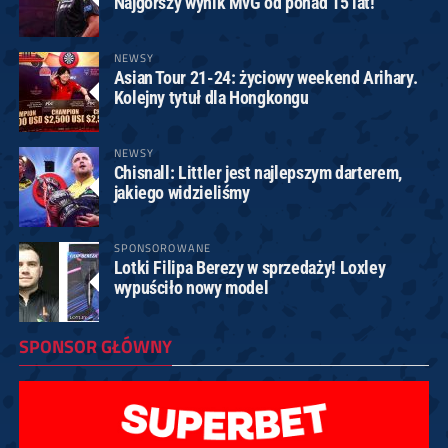
Najgorszy wynik MvG od ponad 15 lat!
NEWSY
Asian Tour 21-24: życiowy weekend Arihary.
Kolejny tytuł dla Hongkongu
NEWSY
Chisnall: Littler jest najlepszym darterem,
jakiego widzieliśmy
SPONSOROWANE
Lotki Filipa Berezy w sprzedaży! Loxley
wypuściło nowy model
SPONSOR GŁÓWNY