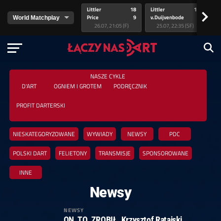
Littler
18
Littler
17
Pr
>
Price
9
v.Duijvenbode
5
va
26.07, 21:05 (F)
25.07, 22:35 (SF)
NASZE CYKLE
D'ART
OGNIEM I GROTEM
PODRĘCZNIK
PROFIT DARTERSKI
NIESKATEGORYZOWANE
WYWIADY
NEWSY
PDC
POLSKI DART
FELIETONY
TRANSMISJE
SPONSOROWANE
INNE
Newsy
NEWSY
ON. TO. ZROBIŁ. Krzysztof Ratajski