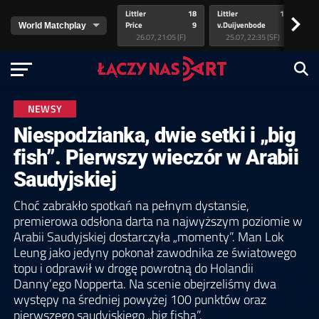
Littler
18
Littler
17
Pr
>
Price
9
v.Duijvenbode
5
va
26.07, 21:05 (F)
25.07, 22:35 (SF)
NEWSY
Niespodzianka, dwie setki i „big
fish”. Pierwszy wieczór w Arabii
Saudyjskiej
Choć zabrakło spotkań na pełnym dystansie,
premierowa odsłona darta na najwyższym poziomie w
Arabii Saudyjskiej dostarczyła „momenty”. Man Lok
Leung jako jedyny pokonał zawodnika ze światowego
topu i odprawił w drogę powrotną do Holandii
Danny’ego Nopperta. Na scenie obejrzeliśmy dwa
występy na średniej powyżej 100 punktów oraz
pierwszego saudyjskiego „big fisha”.