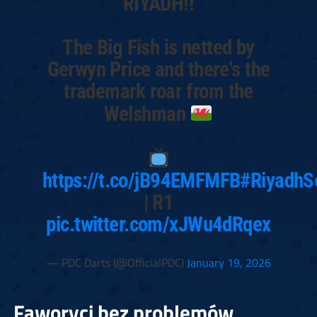
RIYADH!!
The Big Fish is netted by
Gerwyn Price and there's the
trademark roar from the
Welshman
https://t.co/jB94EMFMFB
#RiyadhS
| R1
pic.twitter.com/xJWu4dRqex
— PDC Darts (@OfficialPDC)
January 19, 2026
Faworyci bez problemów