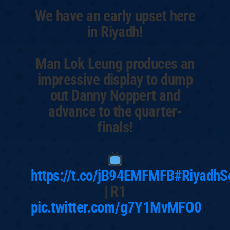
We have an early upset here
in Riyadh!
Man Lok Leung produces an
impressive display to dump
out Danny Noppert and
advance to the quarter-
finals!
https://t.co/jB94EMFMFB
#RiyadhS
| R1
pic.twitter.com/g7Y1MvMFO0