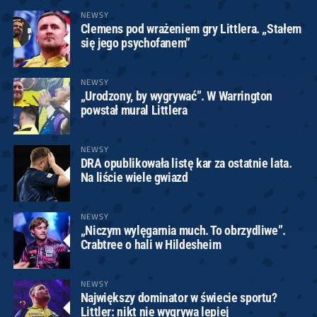
NEWSY
Clemens pod wrażeniem gry Littlera. „Stałem
się jego psychofanem”
NEWSY
„Urodzony, by wygrywać”. W Warrington
powstał mural Littlera
NEWSY
DRA opublikowała listę kar za ostatnie lata.
Na liście wiele gwiazd
NEWSY
„Niczym wylęgarnia much. To obrzydliwe”.
Crabtree o hali w Hildesheim
NEWSY
Największy dominator w świecie sportu?
Littler: nikt nie wygrywa lepiej