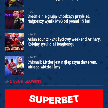
PDC
Średnie nie grają? Chodzący przykład.
Najgorszy wynik MvG od ponad 15 lat!
NEWSY
Asian Tour 21-24: życiowy weekend Arihary.
Kolejny tytuł dla Hongkongu
NEWSY
Chisnall: Littler jest najlepszym darterem,
jakiego widzieliśmy
SPONSOR GŁÓWNY