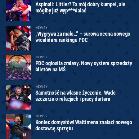
Aspinall: Littler? To mój dobry kumpel, ale
mógłby już wyp***dalać
NEWSY
„Wygrywa za mało…” – surowa ocena nowego
wicelidera rankingu PDC
NEWSY
PDC ogłosiła zmiany. Nowy system sprzedaży
biletów na MŚ
NEWSY
Samotność na własne życzenie. Wade
szczerze o relacjach i pracy dartera
NEWSY
Koniec domysłów! Wattimena znalazł nowego
dostawcę sprzętu