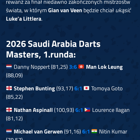
rewanż za finał niedawno zakończonych mistrzostw
świata, w którym
Gian van Veen
będzie chciał
ukąsić
Luke’a Littlera
.
2026 Saudi Arabia Darts
Masters, 1.runda:
Danny Noppert (81,25)
3:6
Man Lok Leung
(88,09)
Stephen Bunting
(93,17)
6:1
Tomoya Goto
(85,22)
Nathan Aspinall
(100,93)
6:1
Lourence Ilagan
(81,12)
Michael van Gerwen
(91,16)
6:1
Nitin Kumar
(79,57)