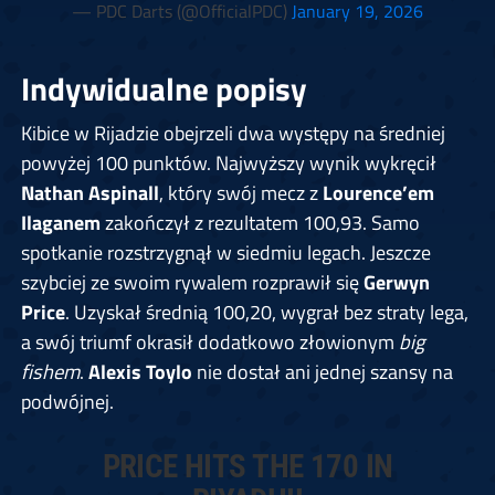
— PDC Darts (@OfficialPDC)
January 19, 2026
Indywidualne popisy
Kibice w Rijadzie obejrzeli dwa występy na średniej
powyżej 100 punktów. Najwyższy wynik wykręcił
Nathan Aspinall
, który swój mecz z
Lourence’em
Ilaganem
zakończył z rezultatem 100,93. Samo
spotkanie rozstrzygnął w siedmiu legach. Jeszcze
szybciej ze swoim rywalem rozprawił się
Gerwyn
Price
. Uzyskał średnią 100,20, wygrał bez straty lega,
a swój triumf okrasił dodatkowo złowionym
big
fishem
.
Alexis Toylo
nie dostał ani jednej szansy na
podwójnej.
PRICE HITS THE 170 IN