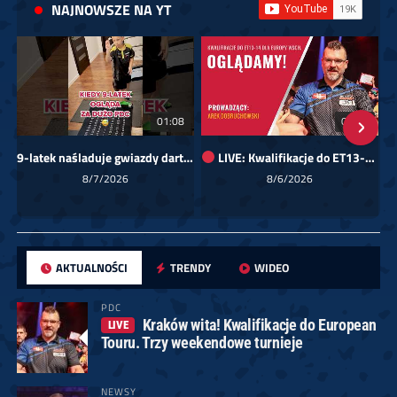
NAJNOWSZE NA YT
01:08
00:00
9-latek naśladuje gwiazdy darta!
LIVE: Kwalifikacje do ET13-14 dla Europy Wschodniej
Sk
8/7/2026
8/6/2026
AKTUALNOŚCI
TRENDY
WIDEO
PDC
Kraków wita! Kwalifikacje do European
LIVE
Touru. Trzy weekendowe turnieje
NEWSY