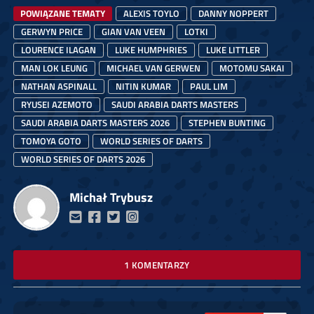
POWIĄZANE TEMATY
ALEXIS TOYLO
DANNY NOPPERT
GERWYN PRICE
GIAN VAN VEEN
LOTKI
LOURENCE ILAGAN
LUKE HUMPHRIES
LUKE LITTLER
MAN LOK LEUNG
MICHAEL VAN GERWEN
MOTOMU SAKAI
NATHAN ASPINALL
NITIN KUMAR
PAUL LIM
RYUSEI AZEMOTO
SAUDI ARABIA DARTS MASTERS
SAUDI ARABIA DARTS MASTERS 2026
STEPHEN BUNTING
TOMOYA GOTO
WORLD SERIES OF DARTS
WORLD SERIES OF DARTS 2026
Michał Trybusz
1 KOMENTARZY