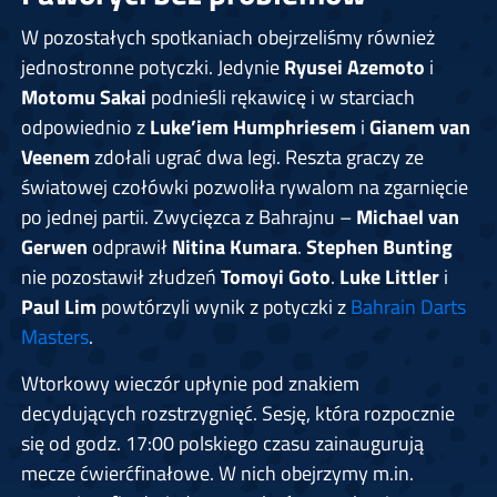
W pozostałych spotkaniach obejrzeliśmy również
jednostronne potyczki. Jedynie
Ryusei
Azemoto
i
Motomu Sakai
podnieśli rękawicę i w starciach
odpowiednio z
Luke’iem Humphriesem
i
Gianem van
Veenem
zdołali ugrać dwa legi. Reszta graczy ze
światowej czołówki pozwoliła rywalom na zgarnięcie
po jednej partii. Zwycięzca z Bahrajnu –
Michael van
Gerwen
odprawił
Nitina Kumara
.
Stephen Bunting
nie pozostawił złudzeń
Tomoyi Goto
.
Luke Littler
i
Paul Lim
powtórzyli wynik z potyczki z
Bahrain Darts
Masters
.
Wtorkowy wieczór upłynie pod znakiem
decydujących rozstrzygnięć. Sesję, która rozpocznie
się od godz. 17:00 polskiego czasu zainaugurują
mecze ćwierćfinałowe. W nich obejrzymy m.in.