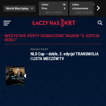
Littler
18
Littler
17
Pr
>
Price
9
v.Duijvenbode
5
va
26.07, 21:05 (F)
25.07, 22:35 (SF)
WSZYSTKIE POSTY OZNACZONE TAGIEM "3. EDYCJA
DEBLI"
POLSKI DART
NLD Cup – deble, 3. edycja! TRANSMISJA
I LISTA MECZÓW TV