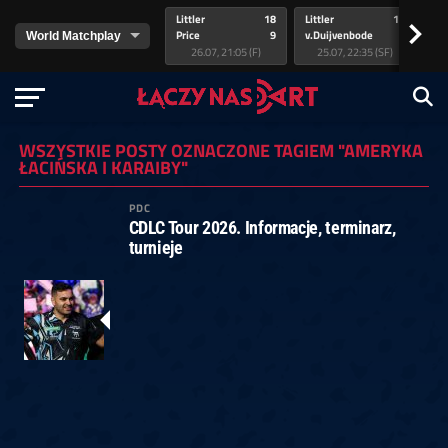
Littler
18
Littler
17
Pr
>
Price
9
v.Duijvenbode
5
va
26.07, 21:05 (F)
25.07, 22:35 (SF)
WSZYSTKIE POSTY OZNACZONE TAGIEM "AMERYKA
ŁACIŃSKA I KARAIBY"
PDC
CDLC Tour 2026. Informacje, terminarz,
turnieje