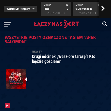
Littler
18
Littler
17
Pr
>
Price
9
v.Duijvenbode
5
va
26.07, 21:05 (F)
25.07, 22:35 (SF)
WSZYSTKIE POSTY OZNACZONE TAGIEM "AREK
SALOMON"
NEWSY
Drugi odcinek „Weszło w tarczę”! Kto
będzie gościem?