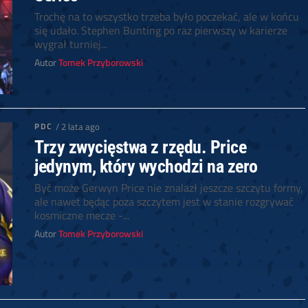
Trochę na to wszystko trzeba było poczekać, ale w końcu
się udało. Stephen Bunting po raz pierwszy w karierze
wygrał turniej...
Autor
Tomek Przyborowski
PDC
/ 2 lata ago
Trzy zwycięstwa z rzędu. Price
jedynym, który wychodzi na zero
Być może Gerwyn Price nie znalazł jeszcze szczytu formy,
ale nawet będąc poza szczytem jest w stanie rozgrywać
kosmiczne mecze -...
Autor
Tomek Przyborowski