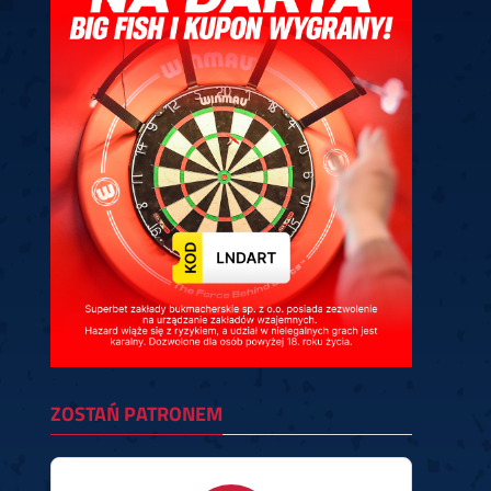
ney
3
Huybrechts
6
v.Duijvenbode
6
venhoven
6
S. Price
1
v.d.Weerd
3
0.07, 19:30 (R1)
10.07, 19:00 (R1)
10.07, 16:30 (R1)
lacek
6
Joyce
6
fin
5
Varila
1
0.07, 13:30 (R1)
10.07, 13:00 (R1)
ZOSTAŃ PATRONEM