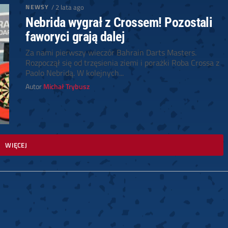
NEWSY
/ 2 lata ago
Nebrida wygrał z Crossem! Pozostali
faworyci grają dalej
Za nami pierwszy wieczór Bahrain Darts Masters.
Rozpoczął się od trzęsienia ziemi i porażki Roba Crossa z
Paolo Nebridą. W kolejnych...
Autor
Michał Trybusz
WIĘCEJ