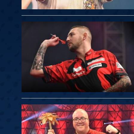
Springer
6
Doets
Labanauskas
2
Gruellich
10.07, 22:00 (R1)
10.07, 21:30 (R1
Wenig
2
Mansell
Brooks
6
Smejda
10.07, 16:00 (R1)
10.07, 15:30 (R1