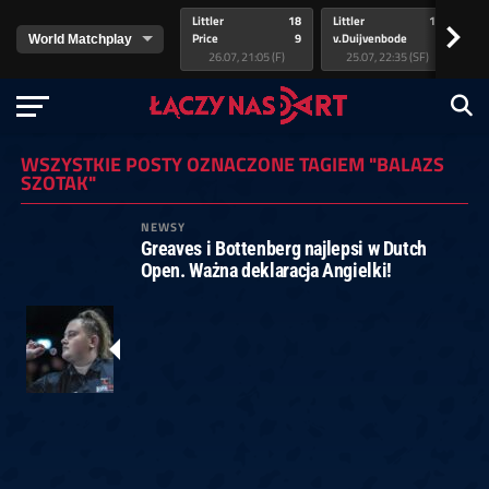
Littler
18
Littler
17
Pr
>
Price
9
v.Duijvenbode
5
va
26.07, 21:05 (F)
25.07, 22:35 (SF)
WSZYSTKIE POSTY OZNACZONE TAGIEM "BALAZS
SZOTAK"
NEWSY
Greaves i Bottenberg najlepsi w Dutch
Open. Ważna deklaracja Angielki!