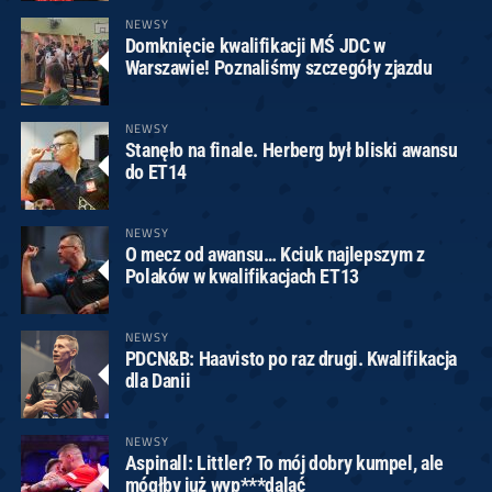
NEWSY
Domknięcie kwalifikacji MŚ JDC w
Warszawie! Poznaliśmy szczegóły zjazdu
NEWSY
Stanęło na finale. Herberg był bliski awansu
do ET14
NEWSY
O mecz od awansu… Kciuk najlepszym z
Polaków w kwalifikacjach ET13
NEWSY
PDCN&B: Haavisto po raz drugi. Kwalifikacja
dla Danii
NEWSY
Aspinall: Littler? To mój dobry kumpel, ale
mógłby już wyp***dalać