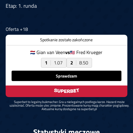
Etap: 1. runda
Oferta +18
Spotkanie zostało zakończone
Gian van Veen
vs
Fred Krueger
1
1.07
2
8.50
Sprawdzam
Superbet to legalny bukmacher. Gra u nielegalnych podlega karze. Hazard może
uzależniać. Oferta może ulec zmianie. Prezentowane kursy mają charakter poglądowy.
Aktualne kursy dostępne na superbet.pl
Statystyki meczowe