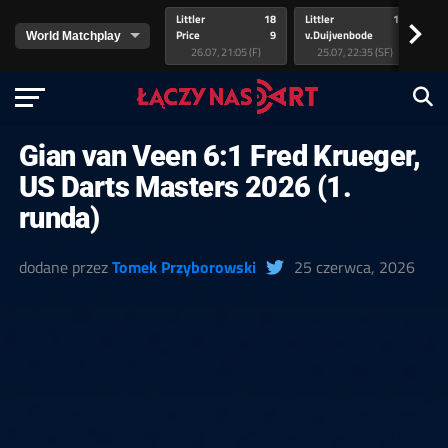
Littler
18
Littler
17
Pr
>
Price
9
v.Duijvenbode
5
va
26.07, 21:05 (F)
25.07, 22:35 (SF)
Gian van Veen 6:1 Fred Krueger,
US Darts Masters 2026 (1.
runda)
dodane przez
Tomek Przyborowski
25 czerwca, 2026