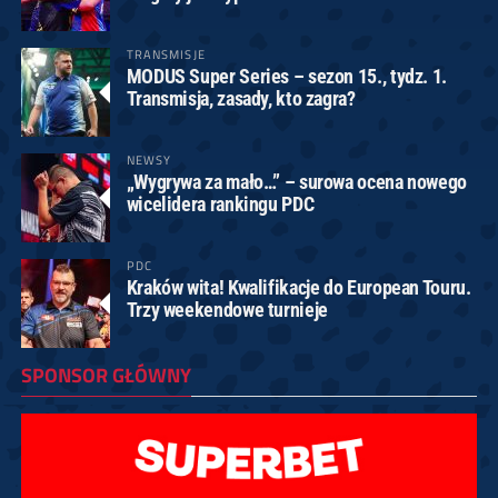
TRANSMISJE
MODUS Super Series – sezon 15., tydz. 1.
Transmisja, zasady, kto zagra?
NEWSY
„Wygrywa za mało…” – surowa ocena nowego
wicelidera rankingu PDC
PDC
Kraków wita! Kwalifikacje do European Touru.
Trzy weekendowe turnieje
SPONSOR GŁÓWNY