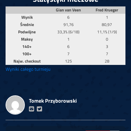
Gian van Veen
Fred Krueger
Wynik
6
1
Średnie
91,76
80,97
Podwójne
33,3% (6/18)
11,1% (1/9)
Maksy
1
0
140+
6
3
100+
7
7
Najw. checkout
125
28
Wyniki całego turnieju
Tomek Przyborowski