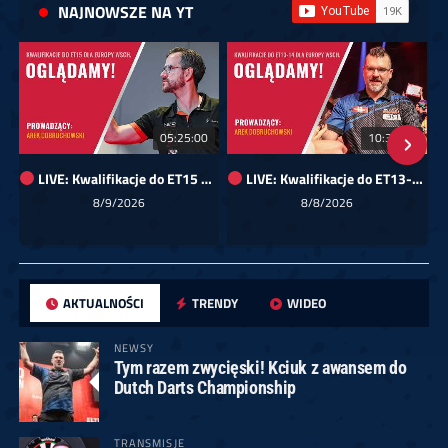
NAJNOWSZE NA YT
05:25:00
10:35:29
LIVE: Kwalifikacje do ET15 dla Europy Wschodniej
LIVE: Kwalifikacje do ET13-14 dla Europy Wschodniej
8/9/2026
8/8/2026
AKTUALNOŚCI
TRENDY
WIDEO
NEWSY
Tym razem zwycięski! Kciuk z awansem do
Dutch Darts Championship
TRANSMISJE