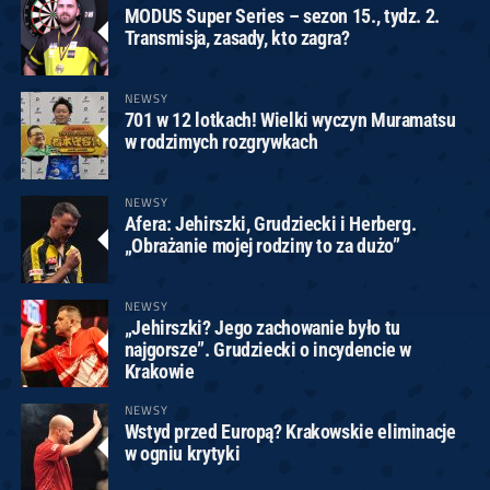
MODUS Super Series – sezon 15., tydz. 2.
Transmisja, zasady, kto zagra?
NEWSY
701 w 12 lotkach! Wielki wyczyn Muramatsu
w rodzimych rozgrywkach
NEWSY
Afera: Jehirszki, Grudziecki i Herberg.
„Obrażanie mojej rodziny to za dużo”
NEWSY
„Jehirszki? Jego zachowanie było tu
najgorsze”. Grudziecki o incydencie w
Krakowie
NEWSY
Wstyd przed Europą? Krakowskie eliminacje
w ogniu krytyki