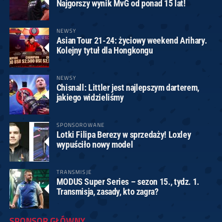
Najgorszy wynik MvG od ponad 15 lat!
NEWSY
Asian Tour 21-24: życiowy weekend Arihary.
Kolejny tytuł dla Hongkongu
NEWSY
Chisnall: Littler jest najlepszym darterem,
jakiego widzieliśmy
SPONSOROWANE
Lotki Filipa Berezy w sprzedaży! Loxley
wypuściło nowy model
TRANSMISJE
MODUS Super Series – sezon 15., tydz. 1.
Transmisja, zasady, kto zagra?
SPONSOR GŁÓWNY