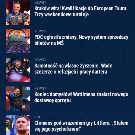
NEWSY
Kraków wita! Kwalifikacje do European Touru.
Trzy weekendowe turnieje
NEWSY
PDC ogłosiła zmiany. Nowy system sprzedaży
biletów na MŚ
NEWSY
Samotność na własne życzenie. Wade
szczerze o relacjach i pracy dartera
NEWSY
Koniec domysłów! Wattimena znalazł nowego
dostawcę sprzętu
PDC
Clemens pod wrażeniem gry Littlera. „Stałem
się jego psychofanem”