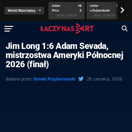
Littler
18
Littler
17
Pr
>
Price
9
v.Duijvenbode
5
va
26.07, 21:05 (F)
25.07, 22:35 (SF)
Jim Long 1:6 Adam Sevada,
mistrzostwa Ameryki Północnej
2026 (finał)
dodane przez
Tomek Przyborowski
26 czerwca, 2026