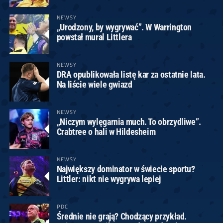
NEWSY
„Urodzony, by wygrywać”. W Warrington
powstał mural Littlera
NEWSY
DRA opublikowała listę kar za ostatnie lata.
Na liście wiele gwiazd
NEWSY
„Niczym wylęgarnia much. To obrzydliwe”.
Crabtree o hali w Hildesheim
NEWSY
Największy dominator w świecie sportu?
Littler: nikt nie wygrywa lepiej
PDC
Średnie nie grają? Chodzący przykład.