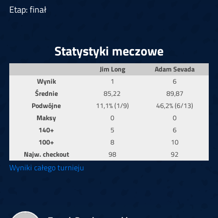
Etap: finał
Statystyki meczowe
Jim Long
Adam Sevada
Wynik
1
6
Średnie
85,22
89,87
Podwójne
11,1% (1/9)
46,2% (6/13)
Maksy
0
0
140+
5
6
100+
8
10
Najw. checkout
98
92
Wyniki całego turnieju