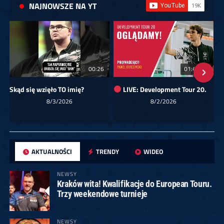
NAJNOWSZE NA YT
00:26
01:40:24
Skąd się wzięło TO imię?
LIVE: Development Tour 20.
8/3/2026
8/2/2026
AKTUALNOŚCI
TRENDY
WIDEO
NEWSY
Kraków wita! Kwalifikacje do European Touru.
Trzy weekendowe turnieje
NEWSY