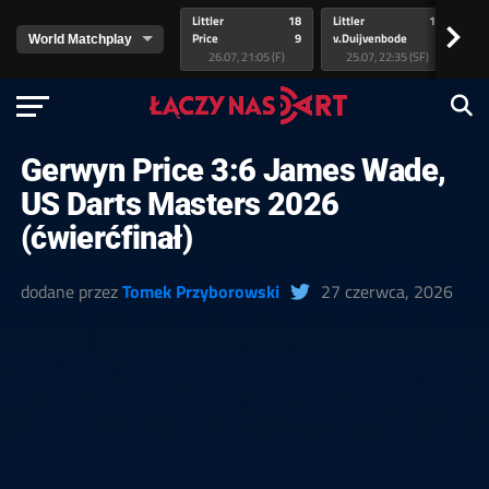
Littler
18
Littler
17
Pr
>
Price
9
v.Duijvenbode
5
va
26.07, 21:05 (F)
25.07, 22:35 (SF)
Gerwyn Price 3:6 James Wade,
US Darts Masters 2026
(ćwierćfinał)
dodane przez
Tomek Przyborowski
27 czerwca, 2026