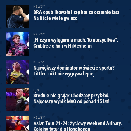
NEWSY
DRA opublikowała listę kar za ostatnie lata.
Na liście wiele gwiazd
NEWSY
„Niczym wylęgarnia much. To obrzydliwe”.
Crabtree o hali w Hildesheim
NEWSY
Największy dominator w świecie sportu?
Littler: nikt nie wygrywa lepiej
PDC
Średnie nie grają? Chodzący przykład.
Najgorszy wynik MvG od ponad 15 lat!
NEWSY
Asian Tour 21-24: życiowy weekend Arihary.
Kolejny tytuł dla Hongkongu