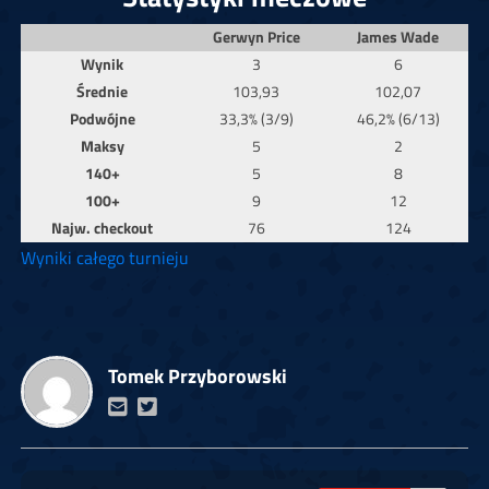
Gerwyn Price
James Wade
Wynik
3
6
Średnie
103,93
102,07
Podwójne
33,3% (3/9)
46,2% (6/13)
Maksy
5
2
140+
5
8
100+
9
12
Najw. checkout
76
124
Wyniki całego turnieju
Tomek Przyborowski