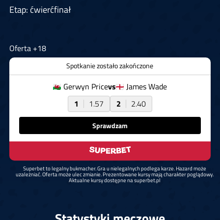
Etap: ćwierćfinał
Oferta +18
Spotkanie zostało zakończone
Gerwyn Price
vs
James Wade
1
1.57
2
2.40
Sprawdzam
Superbet to legalny bukmacher. Gra u nielegalnych podlega karze. Hazard może
uzależniać. Oferta może ulec zmianie. Prezentowane kursy mają charakter poglądowy.
Aktualne kursy dostępne na superbet.pl
Statystyki meczowe