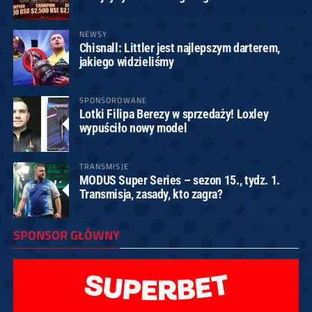
NEWSY
Chisnall: Littler jest najlepszym darterem,
jakiego widzieliśmy
SPONSOROWANE
Lotki Filipa Berezy w sprzedaży! Loxley
wypuściło nowy model
TRANSMISJE
MODUS Super Series – sezon 15., tydz. 1.
Transmisja, zasady, kto zagra?
SPONSOR GŁÓWNY