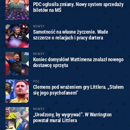
PDC ogłosiła zmiany. Nowy system sprzedaży
biletów na MŚ
NEWSY
Samotność na własne życzenie. Wade
szczerze o relacjach i pracy dartera
NEWSY
Koniec domysłów! Wattimena znalazł nowego
dostawcę sprzętu
PDC
Clemens pod wrażeniem gry Littlera. „Stałem
się jego psychofanem”
NEWSY
„Urodzony, by wygrywać”. W Warrington
powstał mural Littlera