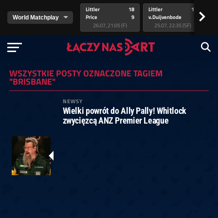
Littler
18
Littler
17
Pr
>
Price
9
v.Duijvenbode
5
va
26.07, 21:05 (F)
25.07, 22:35 (SF)
WSZYSTKIE POSTY OZNACZONE TAGIEM
"BRISBANE"
NEWSY
Wielki powrót do Ally Pally! Whitlock
zwycięzcą ANZ Premier League