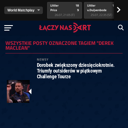
Littler
18
Littler
17
Pr
>
Price
9
v.Duijvenbode
5
va
26.07, 21:05 (F)
25.07, 22:35 (SF)
WSZYSTKIE POSTY OZNACZONE TAGIEM "DEREK
MACLEAN"
NEWSY
Dorobek zwiększony dziesięciokrotnie.
Triumfy outsiderów w piątkowym
Challenge Tourze