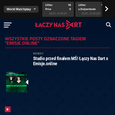
Littler
18
Littler
17
Pr
>
Price
9
v.Duijvenbode
5
va
26.07, 21:05 (F)
25.07, 22:35 (SF)
WSZYSTKIE POSTY OZNACZONE TAGIEM
"EMISJE.ONLINE"
NEWSY
Studio przed finałem MŚ! Łączy Nas Dart x
Emisje.online