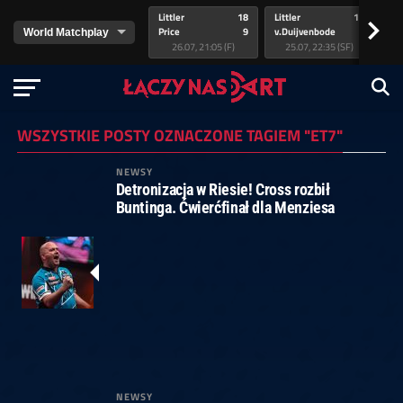
Littler
18
Littler
17
Pr
>
Price
9
v.Duijvenbode
5
va
26.07, 21:05 (F)
25.07, 22:35 (SF)
WSZYSTKIE POSTY OZNACZONE TAGIEM "ET7"
NEWSY
Detronizacja w Riesie! Cross rozbił
Buntinga. Ćwierćfinał dla Menziesa
NEWSY