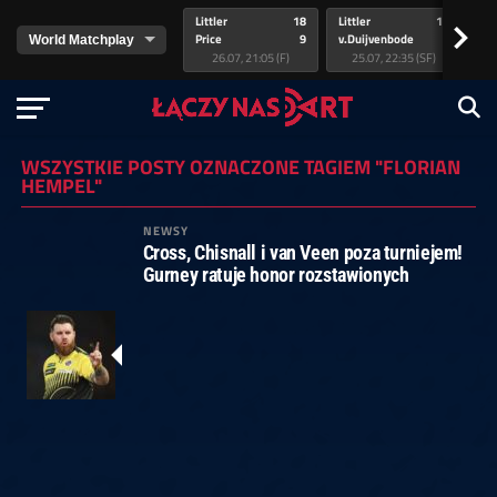
Littler
18
Littler
17
Pr
>
Price
9
v.Duijvenbode
5
va
26.07, 21:05 (F)
25.07, 22:35 (SF)
WSZYSTKIE POSTY OZNACZONE TAGIEM "FLORIAN
HEMPEL"
NEWSY
Cross, Chisnall i van Veen poza turniejem!
Gurney ratuje honor rozstawionych