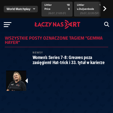
Littler
18
Littler
17
Pr
>
Price
9
v.Duijvenbode
5
va
26.07, 21:05 (F)
25.07, 22:35 (SF)
WSZYSTKIE POSTY OZNACZONE TAGIEM "GEMMA
HAYER"
NEWSY
Women’s Series 7-8: Greaves poza
zasięgiem! Hat-trick i 33. tytuł w karierze