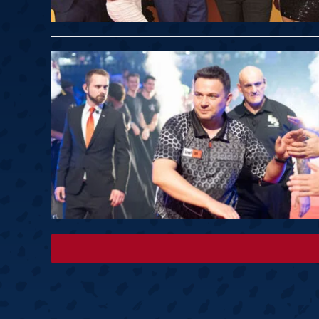
Springer
6
Doets
Labanauskas
2
Gruellich
10.07, 22:00 (R1)
10.07, 21:30 (R1
Wenig
2
Mansell
Brooks
6
Smejda
10.07, 16:00 (R1)
10.07, 15:30 (R1