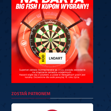
ney
3
Huybrechts
6
v.Duijvenbode
6
venhoven
6
S. Price
1
v.d.Weerd
3
0.07, 19:30 (R1)
10.07, 19:00 (R1)
10.07, 16:30 (R1)
lacek
6
Joyce
6
fin
5
Varila
1
0.07, 13:30 (R1)
10.07, 13:00 (R1)
ZOSTAŃ PATRONEM