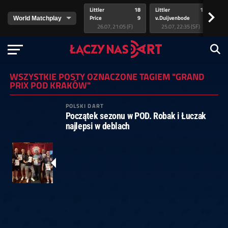
Littler
18
Littler
17
Pr
>
Price
9
v.Duijvenbode
5
va
26.07, 21:05 (F)
25.07, 22:35 (SF)
WSZYSTKIE POSTY OZNACZONE TAGIEM "GRAND
PRIX POD KRAKÓW"
POLSKI DART
Początek sezonu w POD. Robak i Łuczak
najlepsi w deblach