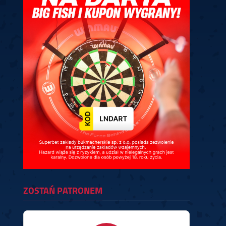
ney
3
Huybrechts
6
v.Duijvenbode
6
venhoven
6
S. Price
1
v.d.Weerd
3
0.07, 19:30 (R1)
10.07, 19:00 (R1)
10.07, 16:30 (R1)
lacek
6
Joyce
6
fin
5
Varila
1
0.07, 13:30 (R1)
10.07, 13:00 (R1)
ZOSTAŃ PATRONEM