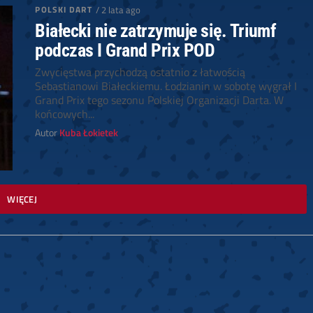
POLSKI DART
/ 2 lata ago
Białecki nie zatrzymuje się. Triumf
podczas I Grand Prix POD
Zwycięstwa przychodzą ostatnio z łatwością
Sebastianowi Białeckiemu. Łodzianin w sobotę wygrał I
Grand Prix tego sezonu Polskiej Organizacji Darta. W
końcowych...
Autor
Kuba Łokietek
WIĘCEJ