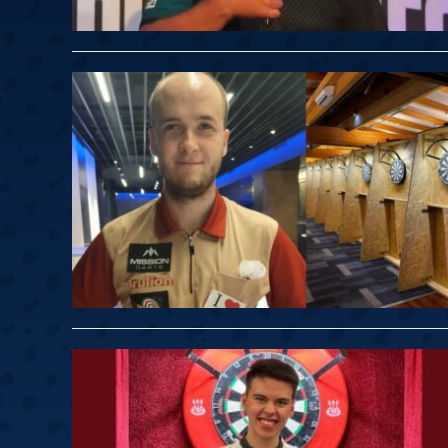
Springer
6
Doets
Labanauskas
2
Gruellich
10.07, 22:00 (R1)
10.07, 21:30 (R1
Wenig
2
Mansell
Brooks
6
Smejda
10.07, 16:00 (R1)
10.07, 15:30 (R1