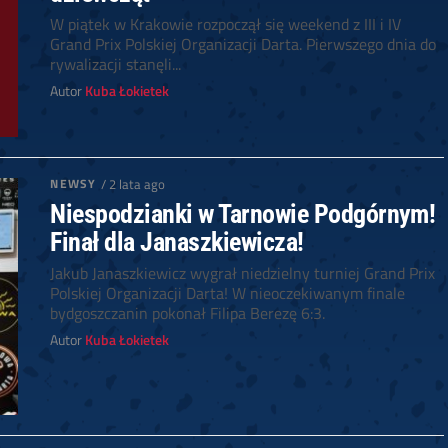
W piątek w Krakowie rozpoczął się weekend z III i IV
Grand Prix Polskiej Organizacji Darta. Pierwszego dnia do
rywalizacji stanęli...
Autor
Kuba Łokietek
NEWSY
/ 2 lata ago
Niespodzianki w Tarnowie Podgórnym!
Finał dla Janaszkiewicza!
Jakub Janaszkiewicz wygrał niedzielny turniej Grand Prix
Polskiej Organizacji Darta! W nieoczekiwanym finale
bydgoszczanin pokonał Filipa Berezę 6:3.
Autor
Kuba Łokietek