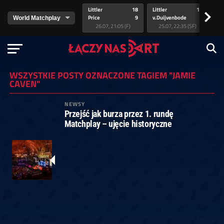
Littler
18
Littler
17
Pr
>
Price
9
v.Duijvenbode
5
va
26.07, 21:05 (F)
25.07, 22:35 (SF)
WSZYSTKIE POSTY OZNACZONE TAGIEM "JAMIE
CAVEN"
NEWSY
Przejść jak burza przez 1. rundę
Matchplay – ujęcie historyczne