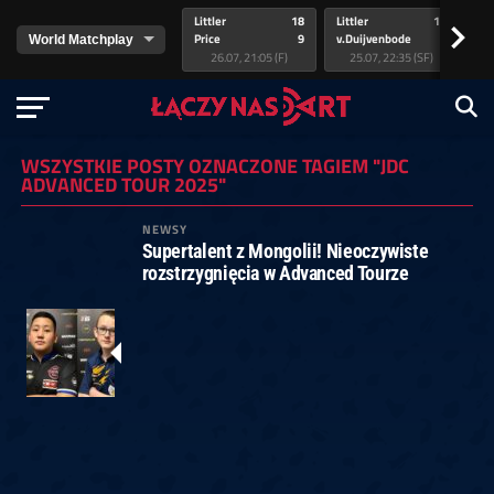
Littler
18
Littler
17
Pr
>
Price
9
v.Duijvenbode
5
va
26.07, 21:05 (F)
25.07, 22:35 (SF)
WSZYSTKIE POSTY OZNACZONE TAGIEM "JDC
ADVANCED TOUR 2025"
NEWSY
Supertalent z Mongolii! Nieoczywiste
rozstrzygnięcia w Advanced Tourze