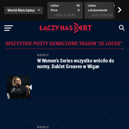
Littler
18
Littler
17
Pr
>
Price
9
v.Duijvenbode
5
va
26.07, 21:05 (F)
25.07, 22:35 (SF)
WSZYSTKIE POSTY OZNACZONE TAGIEM "JO LOCKE"
NEWSY
W Women’s Series wszystko wróciło do
normy. Dublet Greaves w Wigan
NEWSY