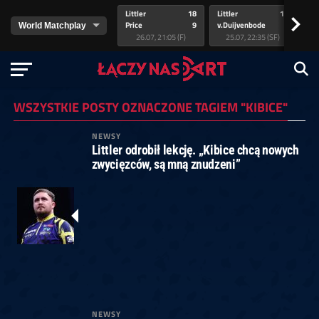
Littler
18
Littler
17
Pr
>
Price
9
v.Duijvenbode
5
va
26.07, 21:05 (F)
25.07, 22:35 (SF)
WSZYSTKIE POSTY OZNACZONE TAGIEM "KIBICE"
NEWSY
Littler odrobił lekcję. „Kibice chcą nowych
zwycięzców, są mną znudzeni”
NEWSY