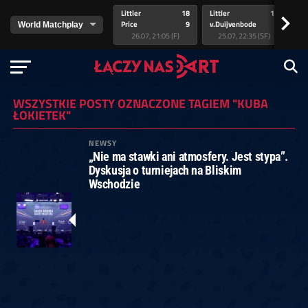
Littler
18
Littler
17
Pr
>
Price
9
v.Duijvenbode
5
va
26.07, 21:05 (F)
25.07, 22:35 (SF)
WSZYSTKIE POSTY OZNACZONE TAGIEM "KUBA
ŁOKIETEK"
NEWSY
„Nie ma stawki ani atmosfery. Jest stypa”.
Dyskusja o turniejach na Bliskim
Wschodzie