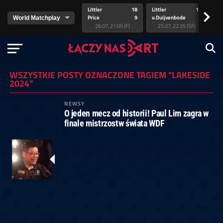
Littler
18
Littler
17
Pr
>
Price
9
v.Duijvenbode
5
va
26.07, 21:05 (F)
25.07, 22:35 (SF)
WSZYSTKIE POSTY OZNACZONE TAGIEM "LAKESIDE
2024"
NEWSY
O jeden mecz od historii! Paul Lim zagra w
finale mistrzostw świata WDF