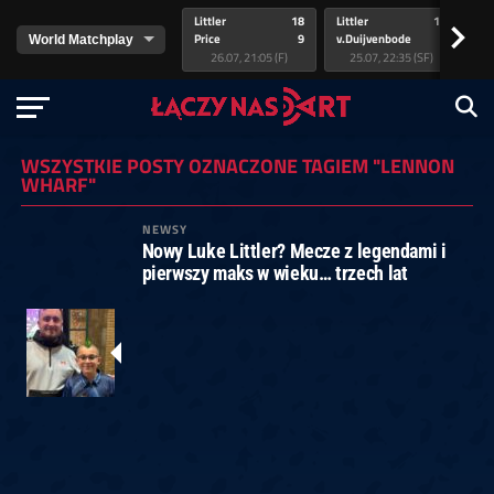
Littler
18
Littler
17
Pr
>
Price
9
v.Duijvenbode
5
va
26.07, 21:05 (F)
25.07, 22:35 (SF)
WSZYSTKIE POSTY OZNACZONE TAGIEM "LENNON
WHARF"
NEWSY
Nowy Luke Littler? Mecze z legendami i
pierwszy maks w wieku… trzech lat