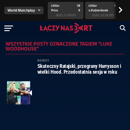
Littler
18
Littler
17
Pr
>
Price
9
v.Duijvenbode
5
va
26.07, 21:05 (F)
25.07, 22:35 (SF)
WSZYSTKIE POSTY OZNACZONE TAGIEM "LUKE
WOODHOUSE"
NEWSY
Skuteczny Ratajski, przegrany Harrysson i
wielki Hood. Przedostatnia sesja w roku