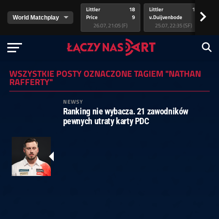
Littler
18
Littler
17
Pr
>
Price
9
v.Duijvenbode
5
va
26.07, 21:05 (F)
25.07, 22:35 (SF)
WSZYSTKIE POSTY OZNACZONE TAGIEM "NATHAN
RAFFERTY"
NEWSY
Ranking nie wybacza. 21 zawodników
pewnych utraty karty PDC