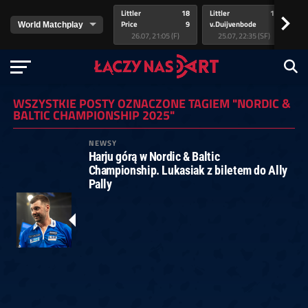
Littler
18
Littler
17
Pr
>
Price
9
v.Duijvenbode
5
va
26.07, 21:05 (F)
25.07, 22:35 (SF)
WSZYSTKIE POSTY OZNACZONE TAGIEM "NORDIC &
BALTIC CHAMPIONSHIP 2025"
NEWSY
Harju górą w Nordic & Baltic
Championship. Lukasiak z biletem do Ally
Pally