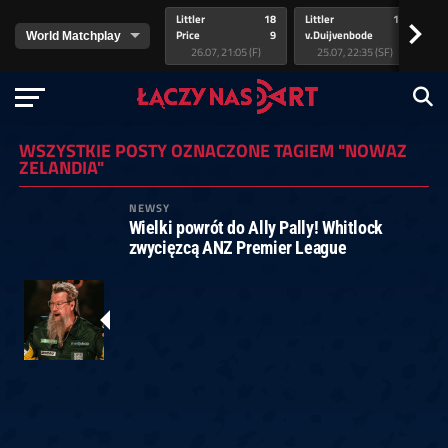
Littler
18
Littler
17
Pr
>
Price
9
v.Duijvenbode
5
va
26.07, 21:05 (F)
25.07, 22:35 (SF)
WSZYSTKIE POSTY OZNACZONE TAGIEM "NOWAZ
ZELANDIA"
NEWSY
Wielki powrót do Ally Pally! Whitlock
zwycięzcą ANZ Premier League