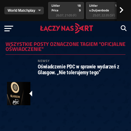
Littler
18
Littler
17
Pr
>
Price
9
v.Duijvenbode
5
va
26.07, 21:05 (F)
25.07, 22:35 (SF)
WSZYSTKIE POSTY OZNACZONE TAGIEM "OFICJALNE
OŚWIADCZENIE"
NEWSY
Oświadczenie PDC w sprawie wydarzeń z
Glasgow. „Nie tolerujemy tego”