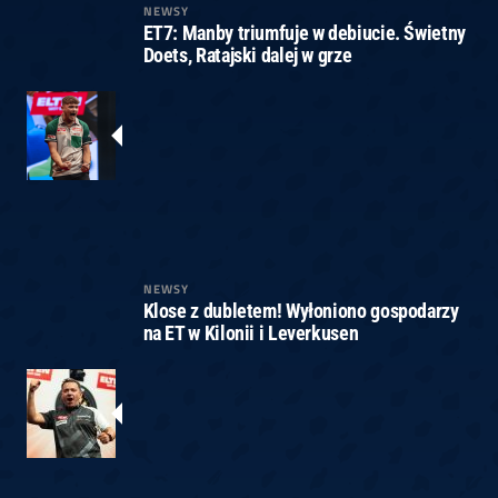
NEWSY
ET7: Manby triumfuje w debiucie. Świetny
Doets, Ratajski dalej w grze
NEWSY
Klose z dubletem! Wyłoniono gospodarzy
na ET w Kilonii i Leverkusen