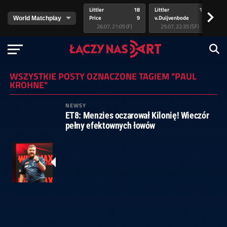
Littler
18
Littler
17
Pr
>
Price
9
v.Duijvenbode
5
va
26.07, 21:05 (F)
25.07, 22:35 (SF)
WSZYSTKIE POSTY OZNACZONE TAGIEM "PAUL
KROHNE"
NEWSY
ET8: Menzies oczarował Kilonię! Wieczór
pełny efektownych łowów