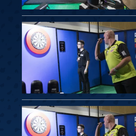
Springer
6
Doets
Labanauskas
2
Gruellich
10.07, 22:00 (R1)
10.07, 21:30 (R1
Wenig
2
Mansell
Brooks
6
Smejda
10.07, 16:00 (R1)
10.07, 15:30 (R1