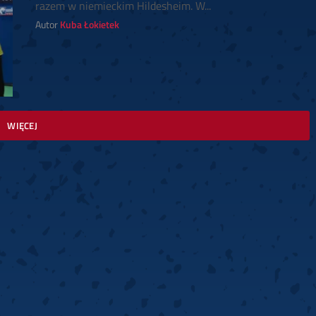
razem w niemieckim Hildesheim. W...
Autor
Kuba Łokietek
WIĘCEJ