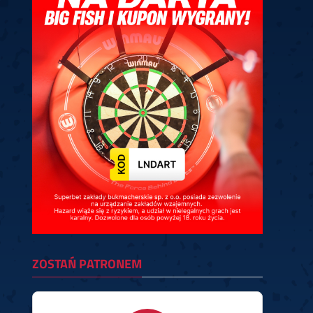
ney
3
Huybrechts
6
v.Duijvenbode
6
venhoven
6
S. Price
1
v.d.Weerd
3
0.07, 19:30 (R1)
10.07, 19:00 (R1)
10.07, 16:30 (R1)
lacek
6
Joyce
6
fin
5
Varila
1
0.07, 13:30 (R1)
10.07, 13:00 (R1)
ZOSTAŃ PATRONEM