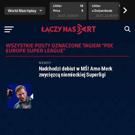
Littler
18
Littler
17
Pr
>
Price
9
v.Duijvenbode
5
va
26.07, 21:05 (F)
25.07, 22:35 (SF)
WSZYSTKIE POSTY OZNACZONE TAGIEM "PDC
EUROPE SUPER LEAGUE"
NEWSY
Nadchodzi debiut w MŚ! Arno Merk
zwycięzcą niemieckiej Superligi